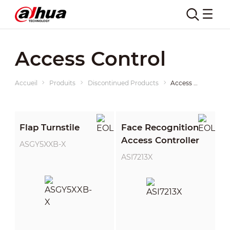
Access Control
Accueil
Produits
Discontinued Products
Access Control
Flap Turnstile
Face Recognition
Access Controller
ASGY5XXB-X
ASI7213X