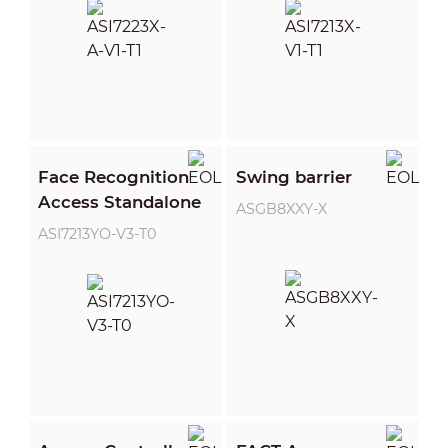
Face Recognition
Swing barrier
Access Standalone
ASGB8XXY-X
ASI7213YO-V3-T0