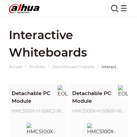
Interactive
Whiteboards
Accueil
Produits
Discontinued Products
Interactive Whiteboards
Detachable PC
Detachable PC
Module
Module
HMC5100X-H-506C2-W10A-BW
HMC5100X-H-506B1-W10A-BW