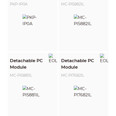
PKP-IP0A
MC-PI5882IL
Detachable PC
Detachable PC
Module
Module
MC-PI5881IL
MC-PI7682IL