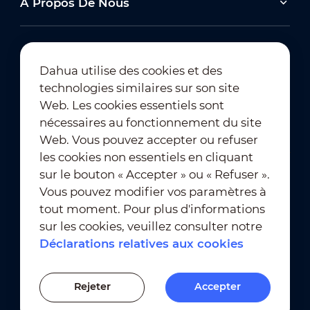
À Propos De Nous
Dahua utilise des cookies et des
technologies similaires sur son site
Abonnement à la newsletter
Web. Les cookies essentiels sont
nécessaires au fonctionnement du site
Web. Vous pouvez accepter ou refuser
les cookies non essentiels en cliquant
sur le bouton « Accepter » ou « Refuser ».
Vous pouvez modifier vos paramètres à
tout moment. Pour plus d'informations
Conditions d'utilisation
｜
sur les cookies, veuillez consulter notre
Conformité en matière de confidentialité
Déclarations relatives aux cookies
Conformité en matière de marques déposées
｜
Déclarations relatives aux cookies
Rejeter
Accepter
Paramètres des cookies