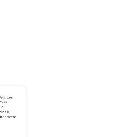
Web. Les
Vous
 le
tres à
lter notre