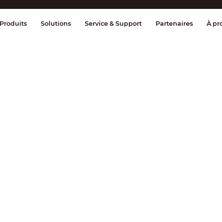
age et contrôle
Transmission
Alarme 
Produits
Solutions
Service & Support
Partenaires
À pr