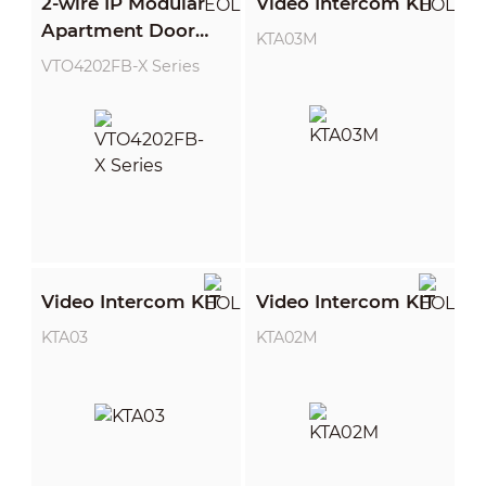
2-wire IP Modular
Video Intercom KIT
Apartment Door
KTA03M
Station
VTO4202FB-X Series
Video Intercom KIT
Video Intercom KIT
KTA03
KTA02M