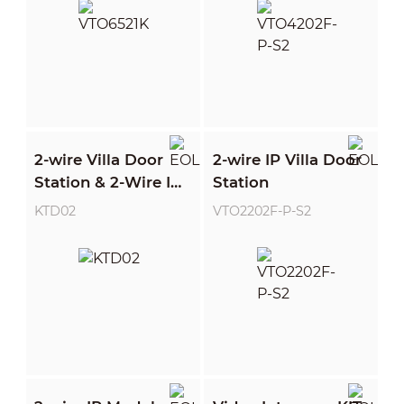
2-wire Villa Door
2-wire IP Villa Door
Station & 2-Wire IP
Station
and Wi-Fi Indoor
KTD02
VTO2202F-P-S2
Monitor