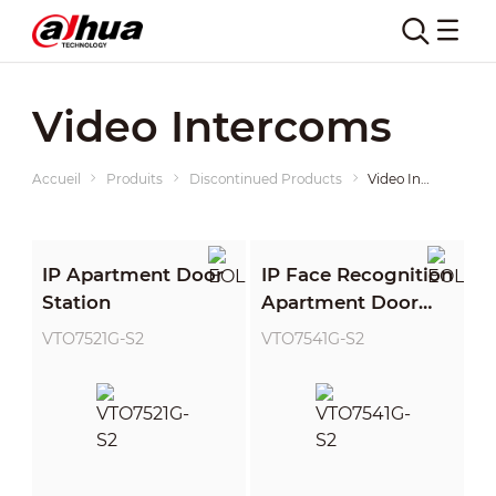
Video Intercoms
Accueil
Produits
Discontinued Products
Video Intercoms
IP Apartment Door
IP Face Recognition
Station
Apartment Door
Station
VTO7521G-S2
VTO7541G-S2