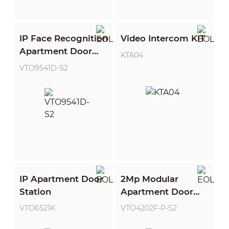
IP Face Recognition
Video Intercom KIT
Apartment Door
KTA04
Station
VTO9541D-S2
IP Apartment Door
2Mp Modular
Station
Apartment Door
Station
VTO6521K
VTO4202F-P-S2