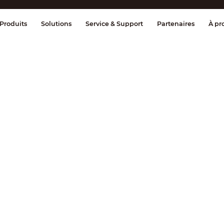
age et contrôle
Transmission
Alarme 
Produits
Solutions
Service & Support
Partenaires
À pr