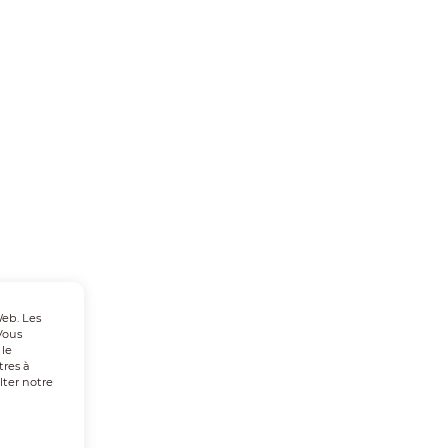
Web. Les
Vous
 le
tres à
lter notre