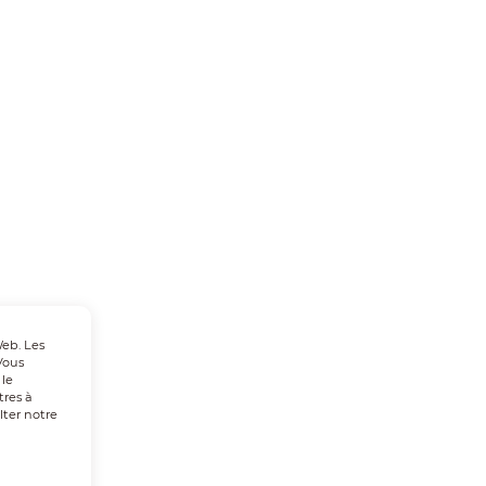
Web. Les
Vous
 le
tres à
lter notre