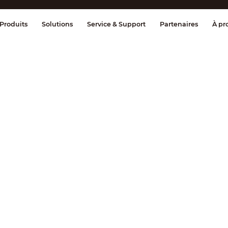
age et contrôle
Transmission
Alarme 
Produits
Solutions
Service & Support
Partenaires
À pr