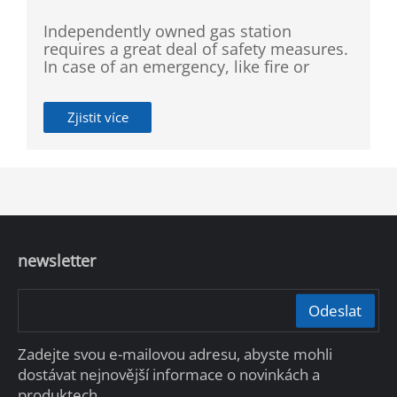
Independently owned gas station
requires a great deal of safety measures.
In case of an emergency, like fire or
robbery, an efficient alarm system is a
must. Detecting dangerous scenarios like
Zjistit více
fire or smoking, as well as identifying
blocklisted individuals shall be
implemented in the whole
establishment. Nevertheless, it is hard to
rely on employees to do all of this with
such high accuracy. The station manager
needs an intelligent monitoring system
that can public safety maintenance and
newsletter
dangerous individual identification.
Odeslat
Zadejte svou e-mailovou adresu, abyste mohli
dostávat nejnovější informace o novinkách a
produktech