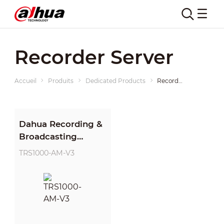
Recorder Server
Accueil
Produits
Dedicated Products
Recorder Server
Dahua Recording &
Broadcasting
Server
TRS1000-AM-V3