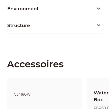
Environment
Structure
Accessoires
Water-
G3416GW
Box
PFA130-