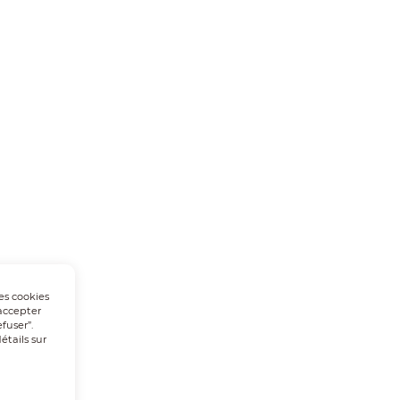
Les cookies
accepter
fuser”.
tails sur