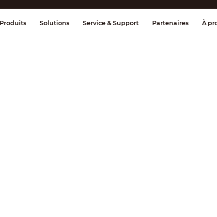
ge & Contrôle
Transmission
Détection
Produits
Solutions
Service & Support
Partenaires
À pr