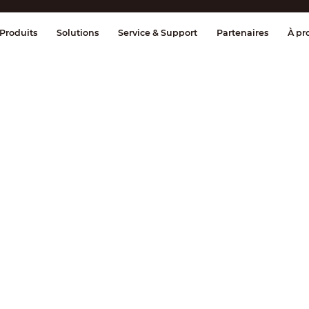
ge & Contrôle
Transmission
Détection
Produits
Solutions
Service & Support
Partenaires
À pr