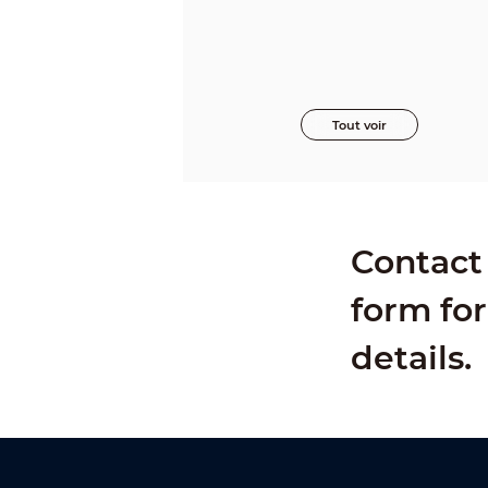
Tout voir
Contact 
form for
details.