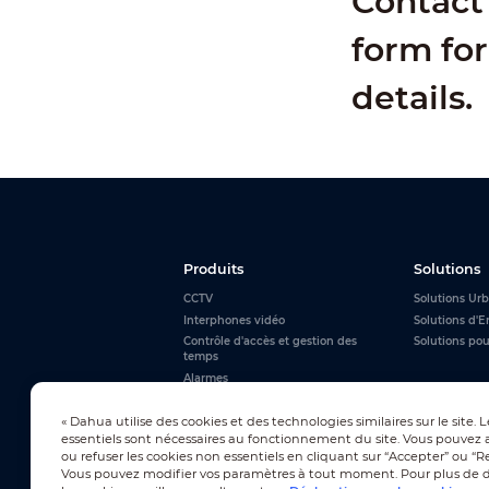
Contact 
form for
details.
Produits
Solutions
CCTV
Solutions Urb
Interphones vidéo
Solutions d'E
Contrôle d'accès et gestion des
Solutions po
temps
Alarmes
Tableaux interactifs
« Dahua utilise des cookies et des technologies similaires sur le site. 
Tout voir
essentiels sont nécessaires au fonctionnement du site. Vous pouvez 
ou refuser les cookies non essentiels en cliquant sur “Accepter” ou “Re
Vous pouvez modifier vos paramètres à tout moment. Pour plus de dé