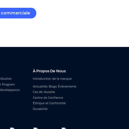
commerciale
À Propos De Nous
tribution
Introduction de la marque
r Program
Actualités
Blogs
Évènements
développeurs
Cas de réussite
Centre de Confiance
Éthique et Conformité
Durabilité