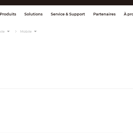
ge & Contrôle
Transmission
Détection
Produits
Solutions
Service & Support
Partenaires
À pr
ile
Mobile