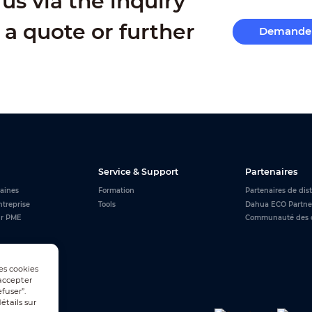
us via the inquiry
 a quote or further
Demande 
Service & Support
Partenaires
aines
Formation
Partenaires de dis
ntreprise
Tools
Dahua ECO Partne
ur PME
Communauté des 
Les cookies
accepter
fuser”.
tails sur