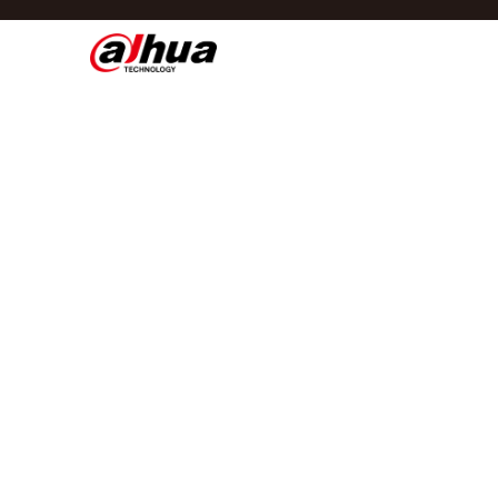
Di
Regio/taal
Global
Asia
Europe
Africa
Oceania
Latin America