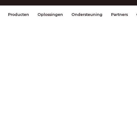
splay & Control
Transmissie
Brandmel
Producten
Oplossingen
Ondersteuning
Partners