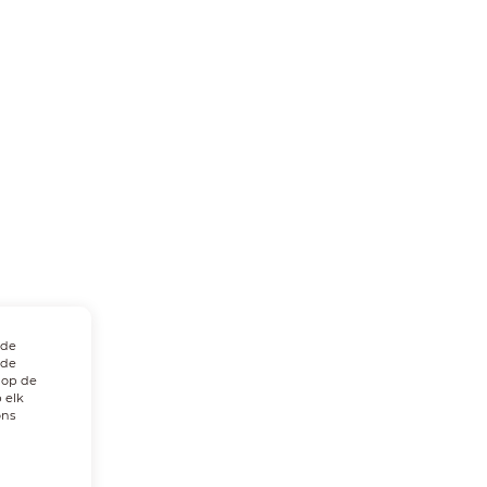
 de
 de
 op de
 elk
ons