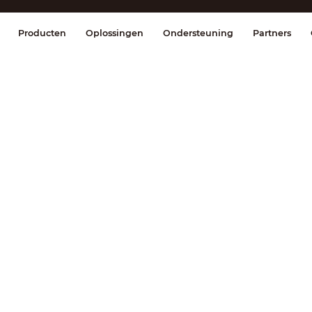
splay & Control
Transmissie
Brandmel
Producten
Oplossingen
Ondersteuning
Partners