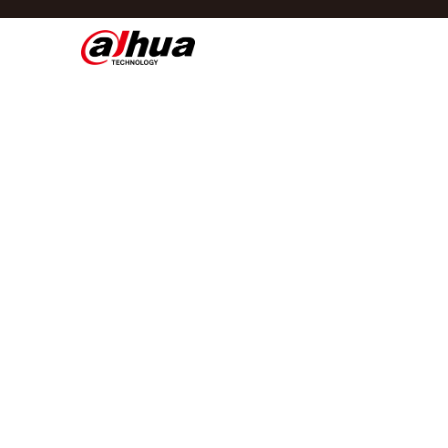
Di
Regio/taal
Global
Asia
Europe
Africa
Oceania
Latin America