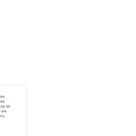
 de
 de
 op de
 elk
ons