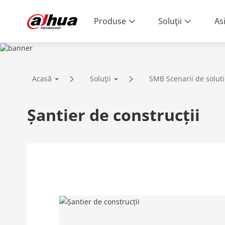
Produse
Soluţii
As
SOLUȚII
Acasă
Soluţii
SMB Scenarii de soluti
Tehnologie inovatoare | Calitate fiabi
Șantier de construcții