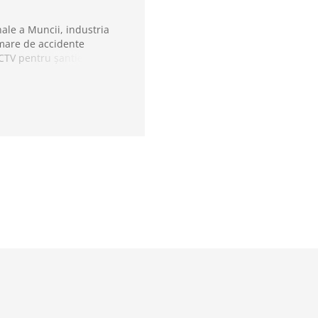
nale a Muncii, industria
 mare de accidente
CCTV pentru șantierele de
sului, recunoașterea
etrului și detectarea
 sigur.