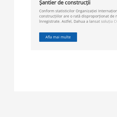
Șantier de construcții
Conform statisticilor Organizației Internațio
construcțiilor are o rată disproporționat de
înregistrate. Astfel, Dahua a lansat soluția 
construcții SMB, care asigură controlul acce
plăcuțelor de înmatriculare, protecția perim
incendiilor, astfel încât să asigure un mediu
Afla mai multe