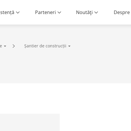
istență
Parteneri
Noutăţi
Despre 
e
Șantier de construcții
lă | Servicii end-to-end