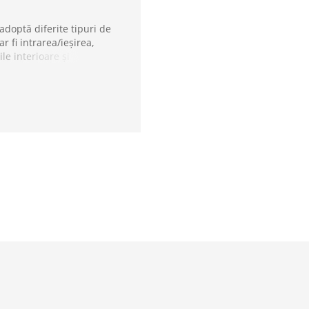
doptă diferite tipuri de
 fi intrarea/ieșirea,
le interioare și
timp real din vecinătatea
e și poate fi vizualizată
SS. Este o soluție sigură
!