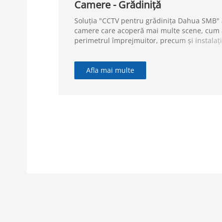
Camere - Grădiniță
Soluția "CCTV pentru grădinița Dahua SMB" a
camere care acoperă mai multe scene, cum ar
perimetrul împrejmuitor, precum și instalații
exterioare ale școlii. Înregistrarea video în 
grădiniței este afișată în camera de securitat
de la distanță prin intermediul aplicației DM
Afla mai multe
și eficientă pentru fiecare grădiniță din lume