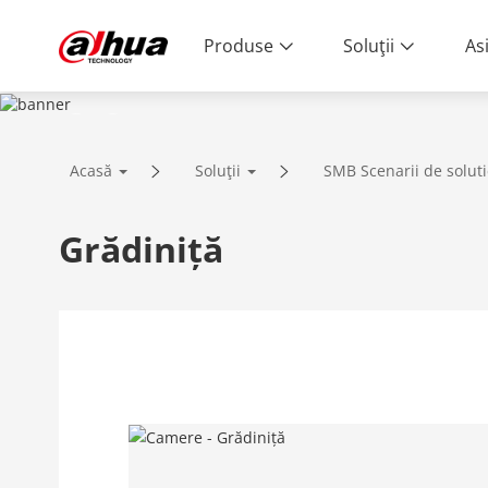
Produse
Soluţii
As
SOLUȚII
Acasă
Soluţii
SMB Scenarii de soluti
Tehnologie inovatoare | Calitate fiabi
Grădiniță