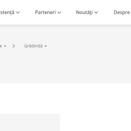
istență
Parteneri
Noutăţi
Despre 
e
Grădiniță
lă | Servicii end-to-end