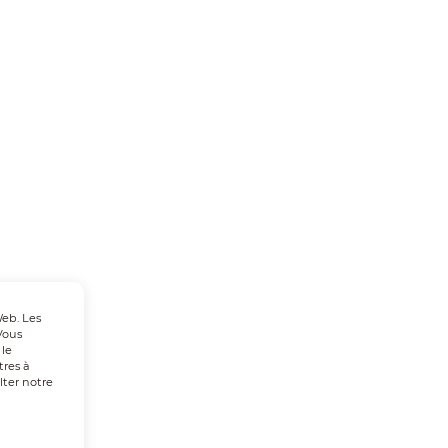
Web. Les
Vous
 le
tres à
lter notre