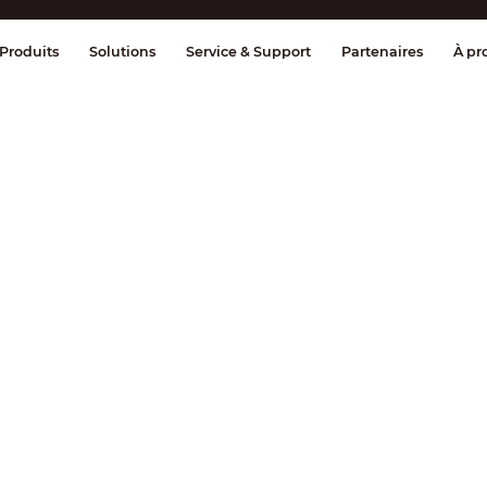
age et contrôle
Transmission
Alarme 
Produits
Solutions
Service & Support
Partenaires
À pr