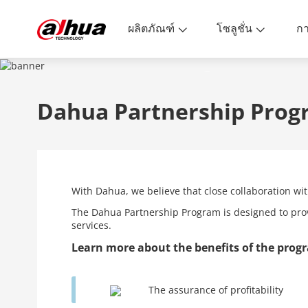
ผลิตภัณฑ์
โซลูชั่น
PARTNERS
Dahua Partnership Prog
Enabling a Safer Society and Smarter 
With Dahua, we believe that close collaboration wit
The Dahua Partnership Program is designed to pro
services.
Learn more about the benefits of the prog
The assurance of profitability