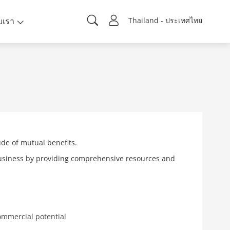
ับเรา
Thailand - ประเทศไทย
ude of mutual benefits.
business by providing comprehensive resources and
ommercial potential