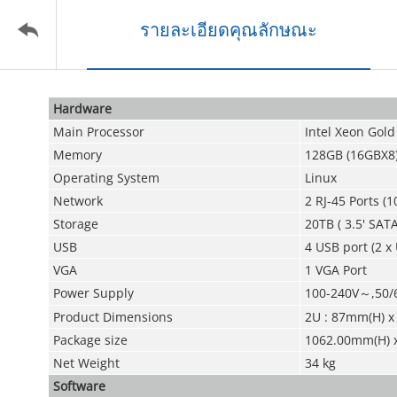
รายละเอียดคุณลักษณะ
Hardware
Main Processor
Intel Xeon Gold
Memory
128GB (16GBX8
Operating System
Linux
Network
2 RJ-45 Ports 
Storage
20TB ( 3.5' SAT
USB
4 USB port (2 x 
VGA
1 VGA Port
Power Supply
100-240V～,50/6
Product Dimensions
2U : 87mm(H) 
Package size
1062.00mm(H) 
Net Weight
34 kg
Software