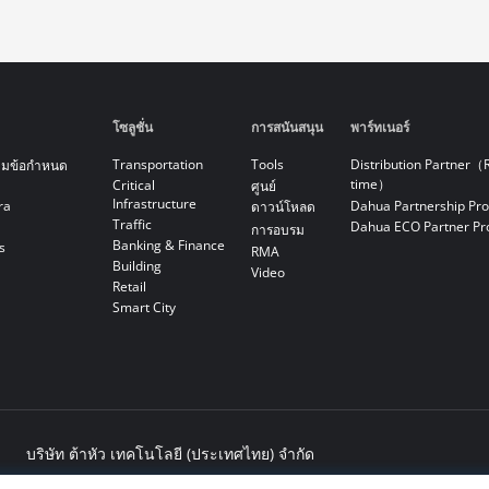
โซลูชั่น
การสนันสนุน
พาร์ทเนอร์
Transportation
Tools
Distribution Partner（
ามข้อกำหนด
time）
Critical
ศูนย์
Infrastructure
ra
Dahua Partnership Pr
ดาวน์โหลด
Traffic
Dahua ECO Partner P
การอบรม
Banking & Finance
s
RMA
Building
Video
Retail
Smart City
บริษัท ต้าหัว เทคโนโลยี (ประเทศไทย) จำกัด
เลขที่ 89 อาคารเอไอเอ แคปปิตอล เซ็นเตอร์ ห้องเลขที่ 2901-2903, 290