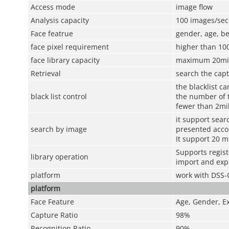
Access mode
image flow
Analysis capacity
100 images/se
Face featrue
gender, age, be
face pixel requirement
higher than 10
face library capacity
maximum 20mil
Retrieval
search the cap
the blacklist c
black list control
the number of t
fewer than 2mil
it support sear
search by image
presented accor
It support 20 m
Supports regist
library operation
import and exp
platform
work with DSS-
platform
Face Feature
Age, Gender, E
Capture Ratio
98%
Recognition Ratio
90%