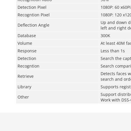
Detection Pixel
1080P: 60 x60Pi
Recogntion Pixel
1080P: 120 x120
Up and down d
Deflection Angle
left and right
Database
300K
Volume
At least 40M f
Response
Less than 1s
Detection
Search the capt
Recogntion
Search comparis
Detects faces w
Retrieve
search and orde
Library
Supports regist
Support distri
Other
Work with DSS