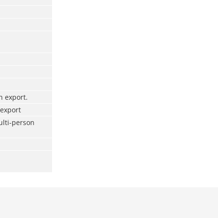
h export.
 export
ulti-person