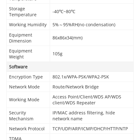
Storage
-40℃~80℃
Temperature
Working Humidity
5%～95%RH(no condensation)
Equipment
86x86x34(mm)
Dimension
Equipment
105g
Weight
Software
Encryption Type
802.1x/WPA-PSK/WPA2-PSK
Network Mode
Route/Network Bridge
Access Point/Client/WDS AP/WDS
Working Mode
client/WDS Repeater
Security
IP/MAC address filtering, hide
Mechanism
network name
Network Protocol
TCP/UDP/ARP/ICMP/DHCP/HTTP/NTP
TDMA