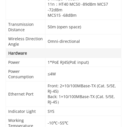
11n：HT40 MCS0 -89dBm MCS7
-72dBm
MCS15 -68dBm
Transmission
50m (open space)
Distance
Wireless Direction
Omni-directional
Angle
Hardware
Power
1*PoE RJ45(PoE input)
Power
≤4W
Consumption
Front: 2×10/100MBase-TX (Cat. 5/5E,
RJ-45)
Ethernet Port
Back: 1×10/100MBase-TX (Cat. 5/5E,
RJ-45）
Indicator Light
SYS
Working
-10℃~55℃
Temperature