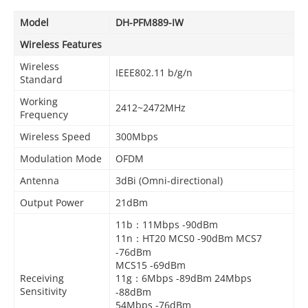
Model
DH-PFM889-IW
Wireless Features
Wireless
IEEE802.11 b/g/n
Standard
Working
2412~2472MHz
Frequency
Wireless Speed
300Mbps
Modulation Mode
OFDM
Antenna
3dBi (Omni-directional)
Output Power
21dBm
11b：11Mbps -90dBm
11n：HT20 MCS0 -90dBm MCS7
-76dBm
MCS15 -69dBm
Receiving
11g：6Mbps -89dBm 24Mbps
Sensitivity
-88dBm
54Mbps -76dBm