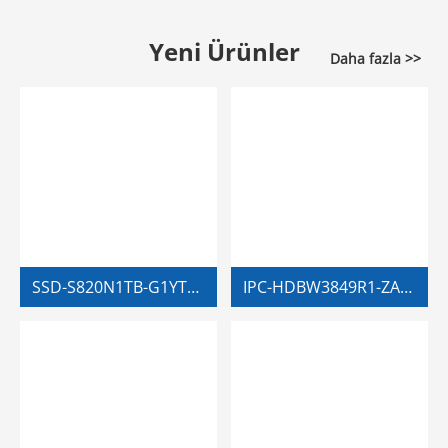
Yeni Ürünler
Daha fazla >>
SSD-S820N1TB-G1YTTANN8
IPC-HDBW3849R1-ZAS-PV