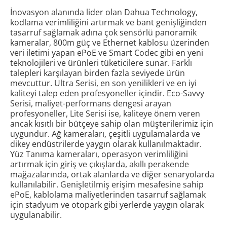
İnovasyon alanında lider olan Dahua Technology,
kodlama verimliliğini artırmak ve bant genişliğinden
tasarruf sağlamak adına çok sensörlü panoramik
kameralar, 800m güç ve Ethernet kablosu üzerinden
veri iletimi yapan ePoE ve Smart Codec gibi en yeni
teknolojileri ve ürünleri tüketicilere sunar. Farklı
talepleri karşılayan birden fazla seviyede ürün
mevcuttur. Ultra Serisi, en son yenilikleri ve en iyi
kaliteyi talep eden profesyoneller içindir. Eco-Savvy
Serisi, maliyet-performans dengesi arayan
profesyoneller, Lite Serisi ise, kaliteye önem veren
ancak kısıtlı bir bütçeye sahip olan müşterilerimiz için
uygundur. Ağ kameraları, çeşitli uygulamalarda ve
dikey endüstrilerde yaygın olarak kullanılmaktadır.
Yüz Tanıma kameraları, operasyon verimliliğini
artırmak için giriş ve çıkışlarda, akıllı perakende
mağazalarında, ortak alanlarda ve diğer senaryolarda
kullanılabilir. Genişletilmiş erişim mesafesine sahip
ePoE, kablolama maliyetlerinden tasarruf sağlamak
için stadyum ve otopark gibi yerlerde yaygın olarak
uygulanabilir.