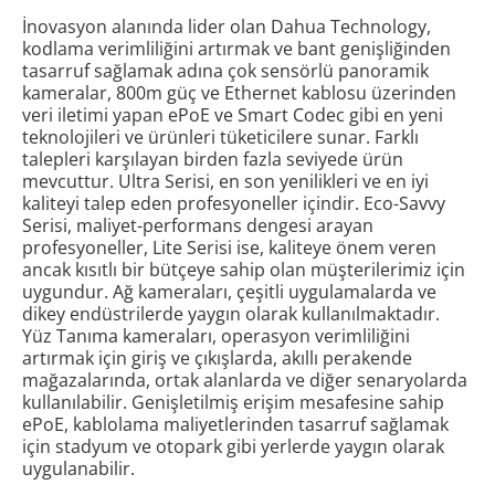
İnovasyon alanında lider olan Dahua Technology,
kodlama verimliliğini artırmak ve bant genişliğinden
tasarruf sağlamak adına çok sensörlü panoramik
kameralar, 800m güç ve Ethernet kablosu üzerinden
veri iletimi yapan ePoE ve Smart Codec gibi en yeni
teknolojileri ve ürünleri tüketicilere sunar. Farklı
talepleri karşılayan birden fazla seviyede ürün
mevcuttur. Ultra Serisi, en son yenilikleri ve en iyi
kaliteyi talep eden profesyoneller içindir. Eco-Savvy
Serisi, maliyet-performans dengesi arayan
profesyoneller, Lite Serisi ise, kaliteye önem veren
ancak kısıtlı bir bütçeye sahip olan müşterilerimiz için
uygundur. Ağ kameraları, çeşitli uygulamalarda ve
dikey endüstrilerde yaygın olarak kullanılmaktadır.
Yüz Tanıma kameraları, operasyon verimliliğini
artırmak için giriş ve çıkışlarda, akıllı perakende
mağazalarında, ortak alanlarda ve diğer senaryolarda
kullanılabilir. Genişletilmiş erişim mesafesine sahip
ePoE, kablolama maliyetlerinden tasarruf sağlamak
için stadyum ve otopark gibi yerlerde yaygın olarak
uygulanabilir.