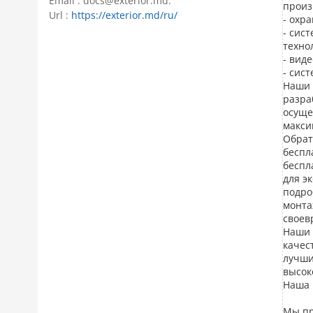
Email : docs@exterior.md.
произ
Url :
https://exterior.md/ru/
- охр
- сис
техно
- вид
- сис
Наши 
разра
осуще
макси
Обрат
бесп
беспл
для э
подро
монта
своев
Наши 
качес
лучши
высок
Наша 
Мы пр