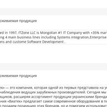
рживаемая продукция
d in 1997, ITZone LLC is Mongolian #1 IT Company with +35% mark
ing 4 main business lines including Systems integration,Enterpris
ons and custome Software Development .
рживаемая продукция
ек» — это компания, которая одной из первых представила на 
наблюдения ведущих зарубежных производителей. Сегодня мы
вщиков, расширяя ассортимент продукции украинскими брендам
ния «Виатек» предлагает самое современное оборудование в п
о продаем продукцию этих брендов, но и помогаем использоват