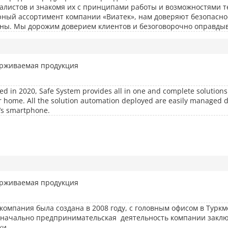
алистов и знакомя их с принципами работы и возможностями т
ный ассортимент компании «Виатек», нам доверяют безопаснос
ны. Мы дорожим доверием клиентов и безоговорочно оправдыв
рживаемая продукция
d in 2020, Safe System provides all in one and complete solutions 
or home. All the solution automation deployed are easily managed di
’s smartphone.
рживаемая продукция
компания была создана в 2008 году, с головным офисом в Туркм
начально предпринимательская деятельность компании закл
ки.