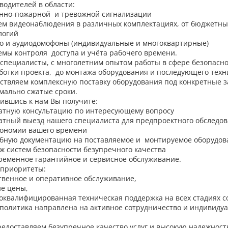
водителей в области:
анно-пожарной и тревожной сигнализации
тем видеонаблюдения в различных комплектациях, от бюджетны
логий
ео и аудиодомофоны (индивидуальные и многоквартирные)
темы контроля доступа и учёта рабочего времени.
специалисты, с многолетним опытом работы в сфере безопаснос
ботки проекта, до монтажа оборудования и последующего техн
ствляем комплексную поставку оборудования под конкретные з
мально сжатые сроки.
ившись к нам Вы получите:
латную консультацию по интересующему вопросу
атный выезд нашего специалиста для предпроектного обследов
кономии вашего времени
бную документацию на поставляемое и монтируемое оборудов
ж систем безопасности безупречного качества
ременное гарантийное и сервисное обслуживание.
приоритеты:
твенное и оперативное обслуживание,
е цены,
оквалифицированная техническая поддержка на всех стадиях с
политика направлена на активное сотрудничество и индивидуа
едоставляем безупречное качество услуг и высокую надежност