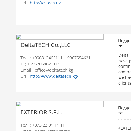
Url :
http://avtech.uz
Подде
DeltaTECH Co.,LLC
DeltaT
Тел. : +996312462111; +9967554621
have p
11; +996705462111;
contin
Email : office@deltatech.kg
compan
Url :
http://www.deltatech.kg/
we hav
client
Подде
EXTERIOR S.R.L.
Тел. : +373 22 91 11 11
«EXTE