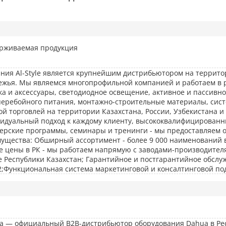
рживаемая продукция
ния Al-Style является крупнейшим дистрибьютором на террито
ежья. Мы являемся многопрофильной компанией и работаем в
ка и аксессуары, светодиодное освещение, активное и пассивн
перебойного питания, монтажно-строительные материалы, сист
ой торговлей на территории Казахстана, России, Узбекистана и
идуальный подход к каждому клиенту, высококвалифицированн
ерские программы, семинары и тренинги - мы предоставляем о
ущества: Обширный ассортимент - более 9 000 наименований в
е цены в РК - мы работаем напрямую с заводами-производител
е Республики Казахстан; Гарантийное и постгарантийное обслу
2;Функциональная система маркетинговой и консалтинговой по
a — официальный B2B-дистрибьютор оборудования Dahua в Ре