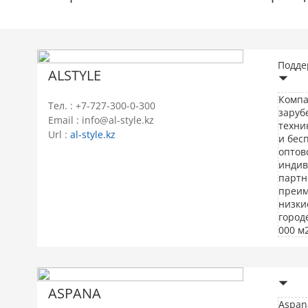
Подде
ALSTYLE
Компа
Тел. : +7-727-300-0-300
заруб
Email : info@al-style.kz
техни
Url :
al-style.kz
и бес
оптов
индив
партн
преим
низки
город
000 м
ASPANA
Aspan