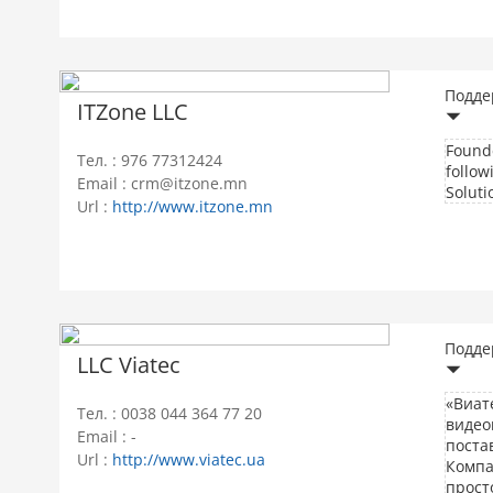
Подде
ITZone LLC
Founde
Тел. : 976 77312424
follow
Email : crm@itzone.mn
Soluti
Url :
http://www.itzone.mn
Подде
LLC Viatec
«Виат
Тел. : 0038 044 364 77 20
видео
Email : -
поста
Url :
http://www.viatec.ua
Компа
прост