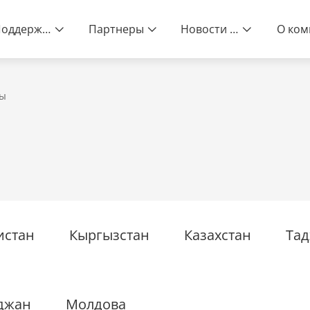
Поддержка
Партнеры
Новости и события
ы
нее жизнь
истан
Кыргызстан
Казахстан
Тад
джан
Молдова