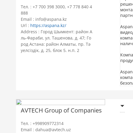
решен
Тел. : +7 700 398 3000, +7 778 840 4
монта
888
партн
Email : info@aspana.kz
Url :
https://aspana.kz/
Aspan
Address : Город Шымкент: район А
видео
ль-Фараби, ул. Ташенова, д. 47; Го
компа
налич
род Астана: район Алматы, пр. Тә
уелсіздік, д. 25, блок 5. н.п. 2
Компа
проду
Aspan
компа
безоп
AVTECH Group of Companies
Тел. : +998909772314
Email : dahua@avtech.uz