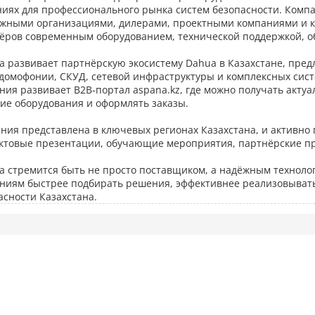
иях для профессионального рынка систем безопасности. Компа
жными организациями, дилерами, проектными компаниями и к
ёров современным оборудованием, технической поддержкой, 
a развивает партнёрскую экосистему Dahua в Казахстане, пре
домофонии, СКУД, сетевой инфраструктуры и комплексных сист
ния развивает B2B-портал aspana.kz, где можно получать акт
ие оборудования и оформлять заказы.
ния представлена в ключевых регионах Казахстана, и активно
ктовые презентации, обучающие мероприятия, партнёрские п
a стремится быть не просто поставщиком, а надёжным техноло
ниям быстрее подбирать решения, эффективнее реализовывать
асности Казахстана.