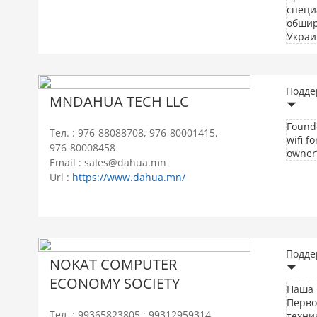
специ
обшир
Украи
Подде
MNDAHUA TECH LLC
Founde
Тел. : 976-88088708, 976-80001415,
wifi f
976-80008458
owner
Email : sales@dahua.mn
Url :
https://www.dahua.mn/
Подде
NOKAT COMPUTER
ECONOMY SOCIETY
Наша 
Перво
Тел. : 99365823805 ; 99312959314
техни