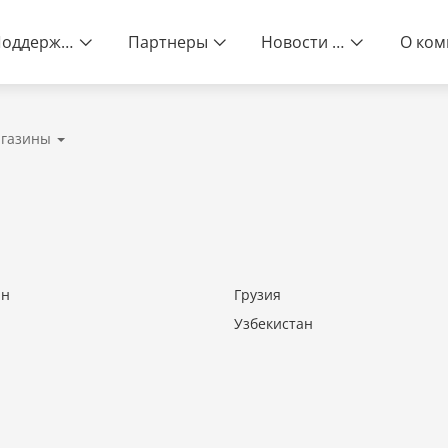
Поддержка
Партнеры
Новости и события
газины
нее жизнь
ан
Грузия
Узбекистан