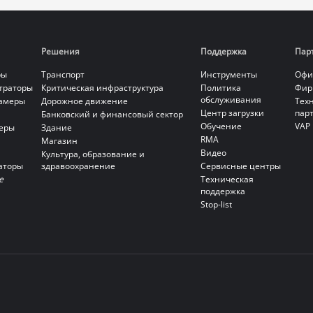
Решения
Поддержка
Пар
ры
Транспорт
Инструменты
Офи
страторы
Критическая инфраструктура
Политика
Фир
обслуживания
камеры
Дорожное движение
Тех
Центр загрузки
пар
Банковский и финансовый сектор
Обучение
VAP
еры
Здание
RMA
Магазин
Видео
Культура, образование и
аторы
здравоохранение
Сервисные центры
е
Техническая
поддержка
Stop-list