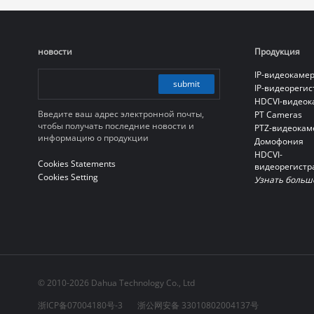
новости
Продукция
IP-видеокаме
submit
IP-видеореги
HDCVI-видео
Введите ваш адрес электронной почты,
PT Cameras
чтобы получать последние новости и
PTZ-видеокам
информацию о продукции
Домофония
HDCVI-
Cookies Statements
видеорегистр
Cookies Setting
Узнать больш
© 2010-2026 Dahua Technology Co., Ltd
浙ICP备07004180号-3
浙公网安备 33010802004137号