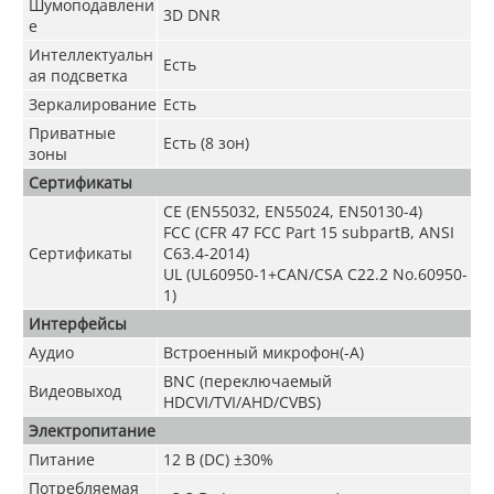
Шумоподавлени
3D DNR
е
Интеллектуальн
Есть
ая подсветка
Зеркалирование
Есть
Приватные
Есть (8 зон)
зоны
Сертификаты
CE (EN55032, EN55024, EN50130-4)
FCC (CFR 47 FCC Part 15 subpartB, ANSI
Сертификаты
C63.4-2014)
UL (UL60950-1+CAN/CSA C22.2 No.60950-
1)
Интерфейсы
Аудио
Встроенный микрофон(-A)
BNC (переключаемый
Видеовыход
HDCVI/TVI/AHD/CVBS)
Электропитание
Питание
12 В (DC) ±30%
Потребляемая