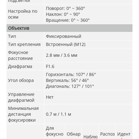
подсветки
Поворот: 0° ~ 360°
Настройка по
Наклон: 0° ~ 90°
осям
Вращение: 0° ~ 360°
Объектив
Тип
Фиксированный
Тип крепления
Встроенный (M12)
Фокусное
2.8 мм / 3.6 мм
расстояние
Диафрагма
F1.6
Горизонталь: 107° / 86°
Угол обзора
Вертикаль: 56° / 46°
Диагональ: 127° / 101°
Управление
Нет
диафрагмой
Минимальная
дистанция
0.7 м / 1.1 м
фокусировки
Для
фокусно
Обнар
Распоз
Идент
Наблю