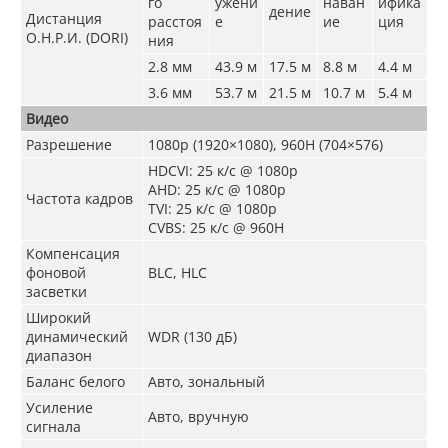
го
ужени
наван
ифика
дение
Дистанция
расстоя
е
ие
ция
О.Н.Р.И. (DORI)
ния
2.8 мм
43.9 м
17.5 м
8.8 м
4.4 м
3.6 мм
53.7 м
21.5 м
10.7 м
5.4 м
Видео
Разрешение
1080p (1920×1080), 960H (704×576)
HDCVI: 25 к/с @ 1080p
AHD: 25 к/с @ 1080p
Частота кадров
TVI: 25 к/с @ 1080p
CVBS: 25 к/с @ 960H
Компенсация
фоновой
BLC, HLC
засветки
Широкий
динамический
WDR (130 дБ)
диапазон
Баланс белого
Авто, зональный
Усиление
Авто, вручную
сигнала