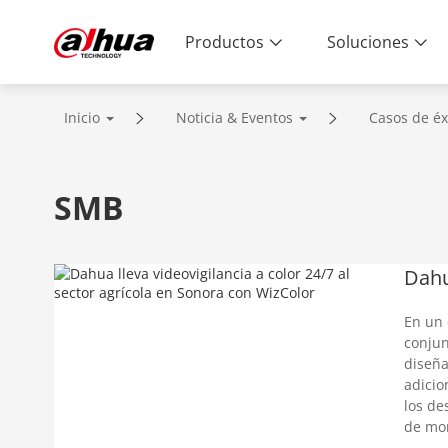
Productos
Soluciones
Inicio
Noticia & Eventos
Casos de éx
SMB
Dahu
En un
conjun
diseña
adicio
los de
de mon