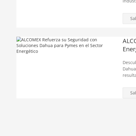
indust
Sa
ALCO
Ener
Descub
Dahua.
result
Sa