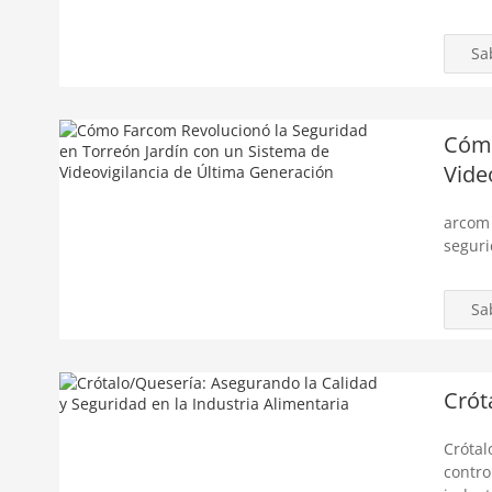
Sa
Cómo
Vide
arcom 
seguri
Sa
Crót
Crótal
contro