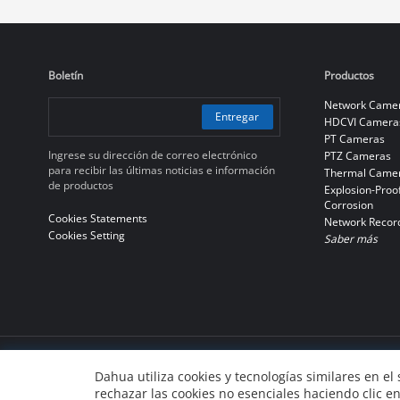
Boletín
Productos
Network Came
Entregar
HDCVI Camera
PT Cameras
Ingrese su dirección de correo electrónico
PTZ Cameras
para recibir las últimas noticias e información
Thermal Came
de productos
Explosion-Proof
Corrosion
Cookies Statements
Network Recor
Cookies Setting
Saber más
© 2010-2026 Dahua Technology Co., Ltd
Dahua utiliza cookies y tecnologías similares en el
rechazar las cookies no esenciales haciendo clic 