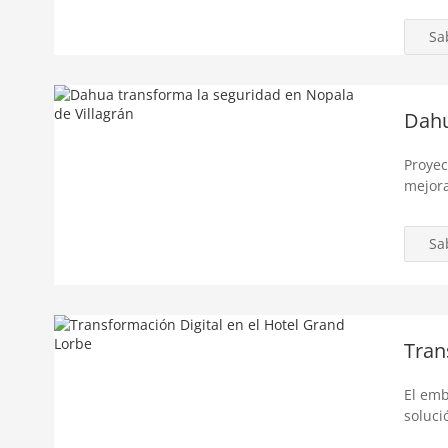
Sa
Dahu
Proyec
mejora
Sa
Tran
El emb
soluci