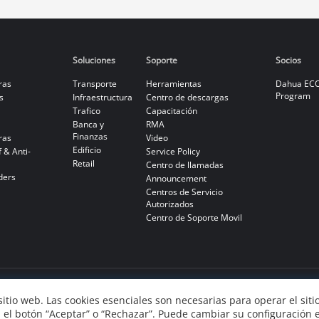
Soluciones
Soporte
Socios
ras
Transporte
Herramientas
Dahua ECO
Program
s
Infraestructura
Centro de descargas
Trafico
Capacitación
Banca y
RMA
Finanzas
ras
Video
Edificio
 & Anti-
Service Policy
Retail
Centro de llamadas
ders
Announcement
Centros de Servicio
Autorizados
Centro de Soporte Movil
 sitio web. Las cookies esenciales son necesarias para operar el sit
en el botón “Aceptar” o “Rechazar”. Puede cambiar su configuración