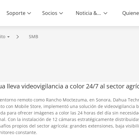
Soporte
Socios
Noticia & Eventos
ito
SMB
a lleva videovigilancia a color 24/7 al sector ag
 entorno remoto como Rancho Moctezuma, en Sonora, Dahua Techn
to con Mobile Store, implementó una solución de videovigilancia 
da para ofrecer imágenes a color las 24 horas del día sin necesid
nal. Con la instalación de 12 cámaras estratégicamente distribuida
safíos propios del sector agrícola: grandes extensiones, baja visib
itoreo constante.