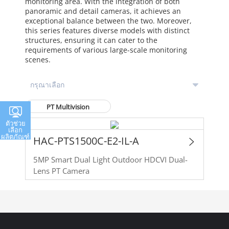
monitoring area. With the integration of both
panoramic and detail cameras, it achieves an
exceptional balance between the two. Moreover,
this series features diverse models with distinct
structures, ensuring it can cater to the
requirements of various large-scale monitoring
scenes.
PT Multivision
ตัวช่วย
เลือก
ผลิตภัณฑ์
HAC-PTS1500C-E2-IL-A
5MP Smart Dual Light Outdoor HDCVI Dual-
Lens PT Camera