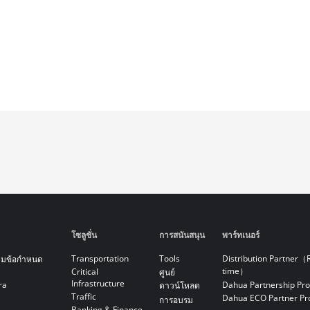
โซลูชั่น
การสนันสนุน
พาร์ทเนอร์
Transportation
Tools
Distribution Partner（
ามข้อกำหนด
time）
Critical
ศูนย์
Infrastructure
ra
Dahua Partnership Pr
ดาวน์โหลด
Traffic
Dahua ECO Partner P
การอบรม
Banking & Finance