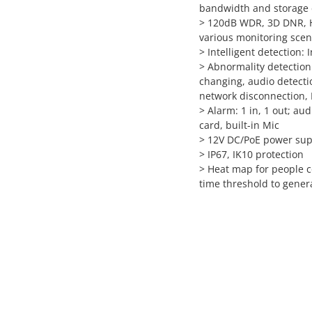
bandwidth and storage
> 120dB WDR, 3D DNR, HL
various monitoring sce
> Intelligent detection: 
> Abnormality detection
changing, audio detectio
network disconnection, IP
> Alarm: 1 in, 1 out; au
card, built-in Mic
> 12V DC/PoE power suppl
> IP67, IK10 protection
> Heat map for people c
time threshold to gener