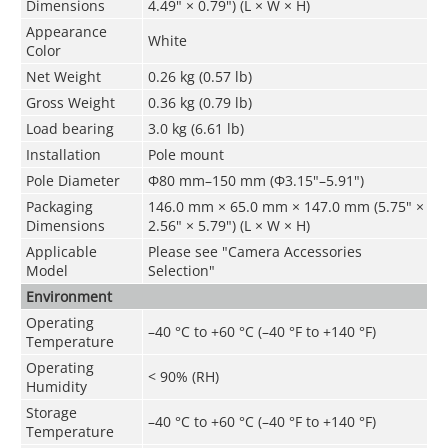
Dimensions
4.49" × 0.79") (L × W × H)
Appearance
White
Color
Net Weight
0.26 kg (0.57 lb)
Gross Weight
0.36 kg (0.79 lb)
Load bearing
3.0 kg (6.61 lb)
Installation
Pole mount
Pole Diameter
Φ80 mm–150 mm (Φ3.15"–5.91")
Packaging
146.0 mm × 65.0 mm × 147.0 mm (5.75" ×
Dimensions
2.56" × 5.79") (L × W × H)
Applicable
Please see "Camera Accessories
Model
Selection"
Environment
Operating
–40 °C to +60 °C (–40 °F to +140 °F)
Temperature
Operating
< 90% (RH)
Humidity
Storage
–40 °C to +60 °C (–40 °F to +140 °F)
Temperature