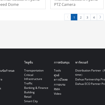
peed Dome
PTZ Camera
1
2
3
4
โซลูชั่น
การสนันสนุน
พาร์ทเนอร์
Transportation
Tools
Distribution Partner（
ามข้อกำหนด
time）
Critical
ศูนย์
Infrastructure
ra
Dahua Partnership Pr
ดาวน์โหลด
Traffic
Dahua ECO Partner P
การอบรม
Banking & Finance
s
RMA
Building
Video
Retail
Smart City