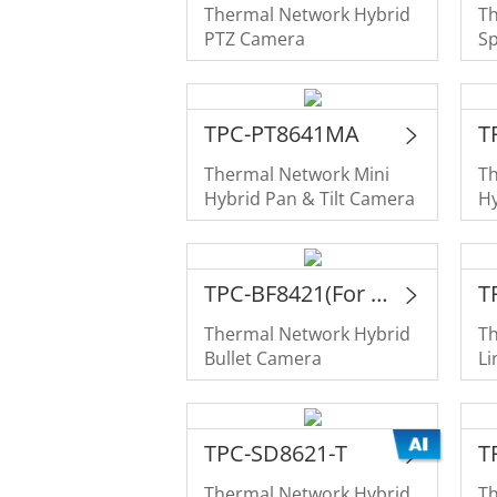
Thermal Network Hybrid
T
PTZ Camera
S
TPC-PT8641MA
T
Thermal Network Mini
T
Hybrid Pan & Tilt Camera
Hy
TPC-BF8421(For Project Only)
T
Thermal Network Hybrid
T
Bullet Camera
L
TPC-SD8621-T
T
Thermal Network Hybrid
T