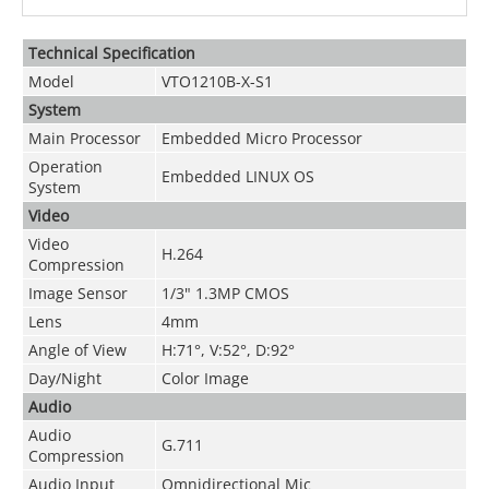
Technical Speciﬁcation
Model
VTO1210B-X-S1
System
Main Processor
Embedded Micro Processor
Operation
Embedded LINUX OS
System
Video
Video
H.264
Compression
Image Sensor
1/3" 1.3MP CMOS
Lens
4mm
Angle of View
H:71°, V:52°,
D:92°
Day/Night
Color Image
Audio
Audio
G.711
Compression
Audio Input
Omnidirectional Mic