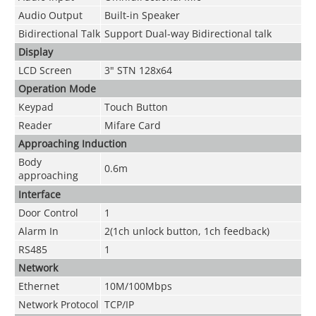
Audio Output
Built-in Speaker
Bidirectional Talk
Support Dual-way Bidirectional talk
Display
LCD Screen
3" STN 128x64
Operation Mode
Keypad
Touch Button
Reader
Mifare Card
Approaching Induction
Body
0.6m
approaching
Interface
Door Control
1
Alarm In
2(1ch unlock button, 1ch feedback)
RS485
1
Network
Ethernet
10M/100Mbps
Network Protocol
TCP/IP