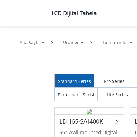
LCD Dijital Tabela
Ürünler
Çözümler
De
Ana Sayfa
Ürünler
Tüm ürünler
Standard Series
Pro Series
Performans Serisi
Lite Series
LDH65-SAI400K
65'' Wall-mounted Digital