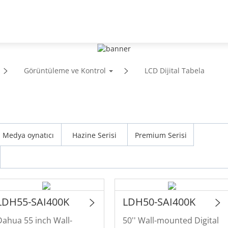
stek
İş Ortakları
Haberler ve Etkinlikler
Görüntüleme ve Kontrol
LCD Dijital Tabela
Medya oynatıcı
Hazine Serisi
Premium Serisi
LDH55-SAI400K
LDH50-SAI400K
Dahua 55 inch Wall-
50'' Wall-mounted Digital