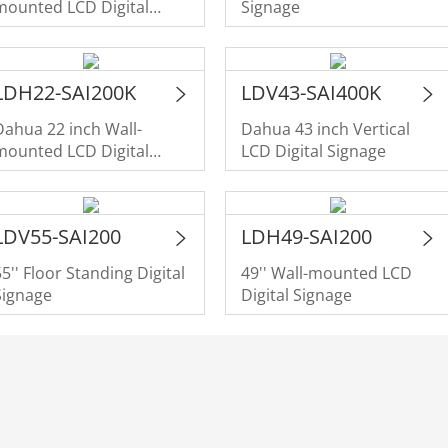
mounted LCD Digital
Signage
Signage
LDH22-SAI200K
LDV43-SAI400K
Dahua 22 inch Wall-
Dahua 43 inch Vertical
mounted LCD Digital
LCD Digital Signage
Signage
LDV55-SAI200
LDH49-SAI200
55'' Floor Standing Digital
49'' Wall-mounted LCD
Signage
Digital Signage