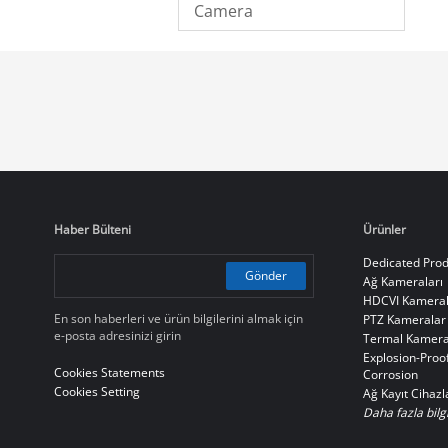
Camera
Haber Bülteni
Ürünler
Dedicated Prod
Gönder
Ağ Kameraları
HDCVI Kameral
En son haberleri ve ürün bilgilerini almak için
PTZ Kameralar
e-posta adresinizi girin
Termal Kamera
Explosion-Proof
Cookies Statements
Corrosion
Cookies Setting
Ağ Kayıt Cihazl
Daha fazla bilgi