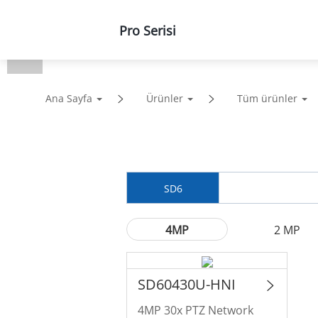
Pro Serisi
Ürünler
Çözümler
De
Ana Sayfa
Ürünler
Tüm ürünler
SD6
4MP
2 MP
SD60430U-HNI
4MP 30x PTZ Network