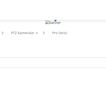
stek
İş Ortakları
Haberler ve Etkinlikler
PTZ Kameralar
Pro Serisi