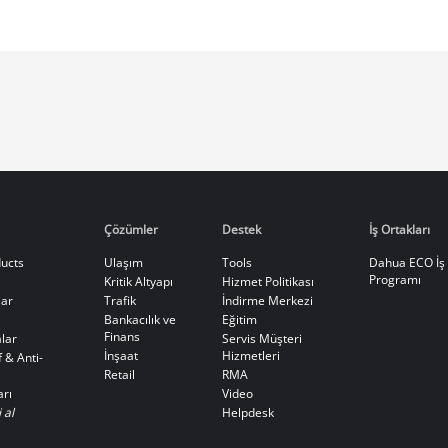
Çözümler
Destek
İş Ortakları
ucts
Ulaşım
Tools
Dahua ECO İş 
Programı
Kritik Altyapı
Hizmet Politikası
ar
Trafik
İndirme Merkezi
Bankacılık ve
Eğitim
Finans
lar
Servis Müşteri
İnşaat
Hizmetleri
 & Anti-
Retail
RMA
arı
Video
 al
Helpdesk