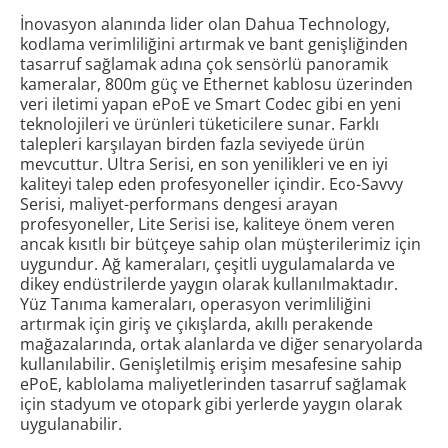
İnovasyon alanında lider olan Dahua Technology,
kodlama verimliliğini artırmak ve bant genişliğinden
tasarruf sağlamak adına çok sensörlü panoramik
kameralar, 800m güç ve Ethernet kablosu üzerinden
veri iletimi yapan ePoE ve Smart Codec gibi en yeni
teknolojileri ve ürünleri tüketicilere sunar. Farklı
talepleri karşılayan birden fazla seviyede ürün
mevcuttur. Ultra Serisi, en son yenilikleri ve en iyi
kaliteyi talep eden profesyoneller içindir. Eco-Savvy
Serisi, maliyet-performans dengesi arayan
profesyoneller, Lite Serisi ise, kaliteye önem veren
ancak kısıtlı bir bütçeye sahip olan müşterilerimiz için
uygundur. Ağ kameraları, çeşitli uygulamalarda ve
dikey endüstrilerde yaygın olarak kullanılmaktadır.
Yüz Tanıma kameraları, operasyon verimliliğini
artırmak için giriş ve çıkışlarda, akıllı perakende
mağazalarında, ortak alanlarda ve diğer senaryolarda
kullanılabilir. Genişletilmiş erişim mesafesine sahip
ePoE, kablolama maliyetlerinden tasarruf sağlamak
için stadyum ve otopark gibi yerlerde yaygın olarak
uygulanabilir.