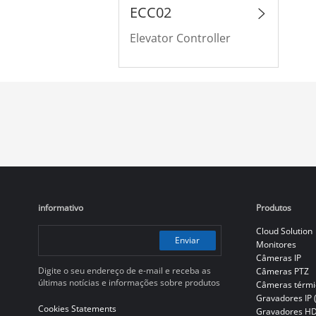
ECC02
Elevator Controller
informativo
Produtos
Cloud Solution
Enviar
Monitores
Câmeras IP
Digite o seu endereço de e-mail e receba as
Câmeras PTZ
últimas notícias e informações sobre produtos
Câmeras térmi
Gravadores IP 
Cookies Statements
Gravadores H