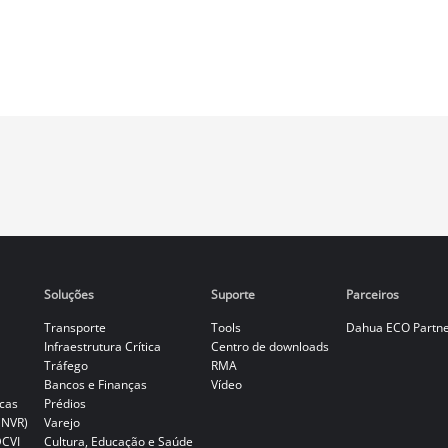
Soluções
Suporte
Parceiros
Transporte
Tools
Dahua ECO Partn
Infraestrutura Crítica
Centro de downloads
Tráfego
RMA
Bancos e Finanças
Vídeo
cas
Prédios
(NVR)
Varejo
DCVI
Cultura, Educação e Saúde