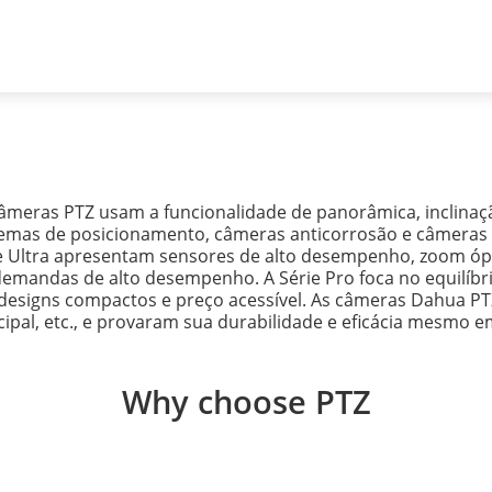
te
Parceiros
Notícias e eventos
Sobre a empresa
Câmeras PTZ
âmeras PTZ usam a funcionalidade de panorâmica, inclinaç
temas de posicionamento, câmeras anticorrosão e câmeras
ie Ultra apresentam sensores de alto desempenho, zoom ópt
emandas de alto desempenho. A Série Pro foca no equilíbr
m designs compactos e preço acessível. As câmeras Dahua P
icipal, etc., e provaram sua durabilidade e eficácia mesm
Why choose PTZ