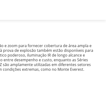
Brazil - Português
Registro de projeto
ão e zoom para fornecer cobertura de área ampla e
 à prova de explosão também estão disponíveis para
ico poderoso, iluminação IR de longo alcance e
io entre desempenho e custo, enquanto as Séries
TZ são amplamente utilizadas em diferentes setores
o em condições extremas, como no Monte Everest.