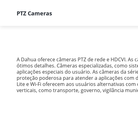
PTZ Cameras
Produtos
Soluções
Supor
Início
Produtos
Todos os produtos
A Dahua oferece câmeras PTZ de rede e HDCVI. As c
ótimos detalhes. Câmeras especializadas, como sis
aplicações especiais do usuário. As câmeras da sér
proteção poderosa para atender a aplicações com d
Lite e Wi-Fi oferecem aos usuários alternativas co
verticais, como transporte, governo, vigilância mun