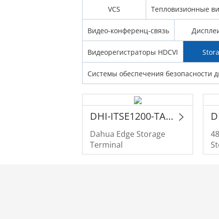
VCS
Тепловизионные в
Видео-конференц-связь
Диспле
Видеорегистраторы HDCVI
Stor
Системы обеспечения безопасности 
DHI-ITSE1200-TA-G02-KS1
D
Dahua Edge Storage
4
Terminal
S