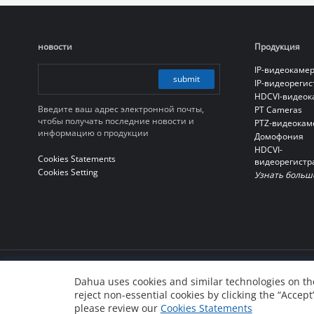
новости
Продукция
IP-видеокаме
submit
IP-видеореги
HDCVI-видео
Введите ваш адрес электронной почты,
PT Cameras
чтобы получать последние новости и
PTZ-видеокам
информацию о продукции
Домофония
HDCVI-
Cookies Statements
видеорегистр
Cookies Setting
Узнать больш
© 2010-2026 Dahua Technology Co., Ltd
Dahua uses cookies and similar technologies on the
reject non-essential cookies by clicking the “Accept
浙ICP备07004180号-3
浙公网安备 33010802004137号
please review our
Cookies Statements