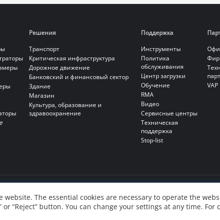
Решения
Поддержка
Пар
ры
Транспорт
Инструменты
Офи
страторы
Критическая инфраструктура
Политика
Фир
обслуживания
камеры
Дорожное движение
Тех
Центр загрузки
пар
Банковский и финансовый сектор
Обучение
VAP
еры
Здание
RMA
Магазин
Видео
Культура, образование и
аторы
здравоохранение
Сервисные центры
е
Техническая
поддержка
Stop-list
 website. The essential cookies are necessary to operate the websi
” or “Reject” button. You can change your settings at any time. For 