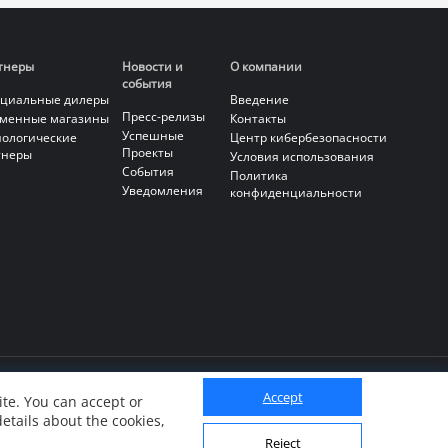
тнеры
Новости и
О компании
события
циальные дилеры
Введение
Пресс-релизы
менные магазины
Контакты
Успешные
нологические
Центр кибербезопасности
Проекты
тнеры
Условия использования
События
Политика
Уведомления
конфиденциальности
Accept
te. You can accept or
details about the cookies,
Reject