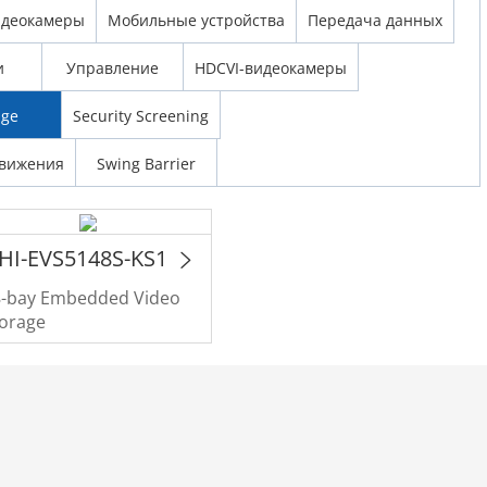
идеокамеры
Мобильные устройства
Передача данных
и
Управление
HDCVI-видеокамеры
age
Security Screening
движения
Swing Barrier
HI-EVS5148S-KS1
8-bay Embedded Video
torage