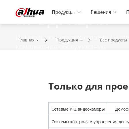
Продукция
Решения
ПРОДУКЦИЯ
Инновационная технология / наде
Главная
Продукция
Все продукты
комплексное обслуживание
Только для про
Сетевые PTZ видеокамеры
Домоф
Системы контроля и управления дост