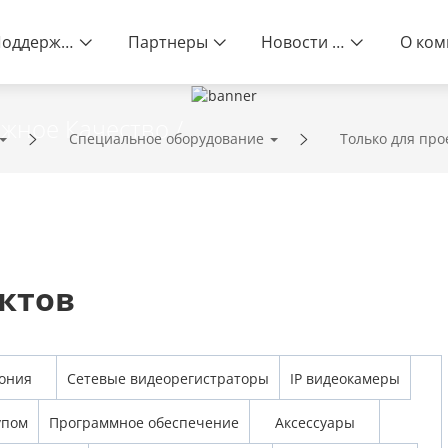
Поддержка
Партнеры
Новости и события
жное Качество /
Специальное оборудование
Только для про
ектов
ония
Сетевые видеорегистраторы
IP видеокамеры
упом
Программное обеспечение
Аксессуары