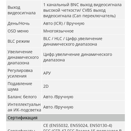
1 канальный BNC выход видеосигнала
Выход
высокой четкости/ CVBS выход
видеосигнала
видеосигнала (Can переключатель)
День/Ночь
Авто (ICR) / Вручную
OSD меню
Многоязычное
BLC / HLC / Цифр.увеличение
BLC режим
динамического диапазона
Увеличение
Цифр.увеличение динамического
динамического
диапазона
диапазона
Регулировка
AРУ
усиления
Подавление
2D
шума
Баланс белого
Авто /Вручную
Интеллектуальн
Авто /Вручную
ая ИК-подсветка
Сертификация
CE (EN55032, EN55024, EN50130-4)
Сертификаты
FCC (CFR 47 FCC Раздел 15 подраздел B,