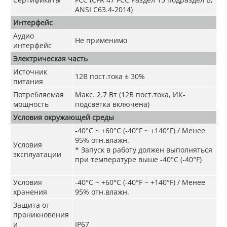
ANSI C63.4-2014)
Интерфейс
Аудио
Не применимо
интерфейс
Электрическая часть
Источник
12В пост.тока ± 30%
питания
Потребляемая
Макс. 2.7 Вт (12В пост.тока, ИК-
мощность
подсветка включена)
Условия окружающей среды
-40°C ~ +60°C (-40°F ~ +140°F) / Менее
95% отн.влажн.
Условия
* Запуск в работу должен выполняться
эксплуатации
при температуре выше -40°C (-40°F)
Условия
-40°C ~ +60°C (-40°F ~ +140°F) / Менее
хранения
95% отн.влажн.
Защита от
проникновения
и
IP67