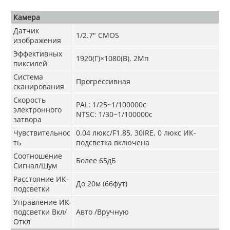
Камера
Датчик
1/2.7" CMOS
изображения
Эффективных
1920(Г)×1080(В), 2Мп
пиксилей
Система
Прогрессивная
сканирования
Скорость
PAL: 1/25~1/100000с
электронного
NTSC: 1/30~1/100000с
затвора
Чувствительнос
0.04 люкс/F1.85, 30IRE, 0 люкс ИК-
ть
подсветка включена
Соотношение
Более 65дБ
Сигнал/Шум
Расстояние ИК-
До 20м (66фут)
подсветки
Управление ИК-
подсветки Вкл/
Авто /Вручную
Откл