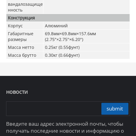
вандалозащище
нность
Конструкция
Корпус
Алюминий
Габаритные
69.8мм×69.8мм×157.6мм
размеры
(2.75"×2.75"×6.20")
Масса нетто
0.25кг (0.55фунт)
Масса брутто
0.30кг (0.66фунт)
новости
submit
Введите ваш адрес электронной почты, чтобы
получать последние новости и информацию о