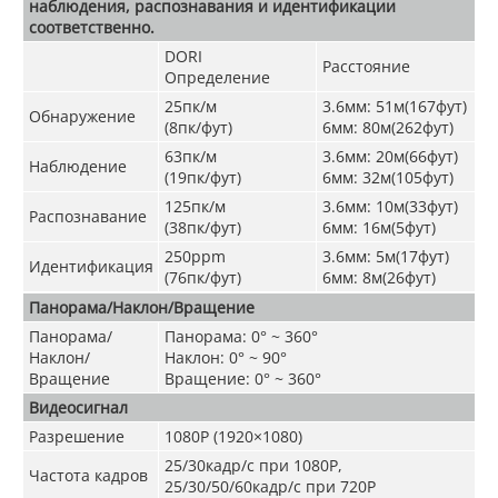
наблюдения, распознавания и идентификации
соответственно.
DORI
Расстояние
Определение
25пк/м
3.6мм: 51м(167фут)
Обнаружение
(8пк/фут)
6мм: 80м(262фут)
63пк/м
3.6мм: 20м(66фут)
Наблюдение
(19пк/фут)
6мм: 32м(105фут)
125пк/м
3.6мм: 10м(33фут)
Распознавание
(38пк/фут)
6мм: 16м(5фут)
250ppm
3.6мм: 5м(17фут)
Идентификация
(76пк/фут)
6мм: 8м(26фут)
Панорама/Наклон/Вращение
Панорама/
Панорама: 0° ~ 360°
Наклон/
Наклон: 0° ~ 90°
Вращение
Вращение: 0° ~ 360°
Видеосигнал
Разрешение
1080P (1920×1080)
25/30кадр/с при 1080P,
Частота кадров
25/30/50/60кадр/с при 720P