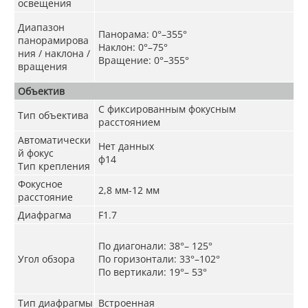
освещения
Диапазон
Панорама: 0°–355°
панорамирова
Наклон: 0°–75°
ния / наклона /
Вращение: 0°–355°
вращения
Объектив
С фиксированным фокусным
Тип объектива
расстоянием
Автоматически
Нет данных
й фокус
ф14
Тип крепления
Фокусное
2,8 мм-12 мм
расстояние
Диафрагма
F1.7
По диагонали: 38°– 125°
Угол обзора
По горизонтали: 33°–102°
По вертикали: 19°– 53°
Тип диафрагмы
Встроенная