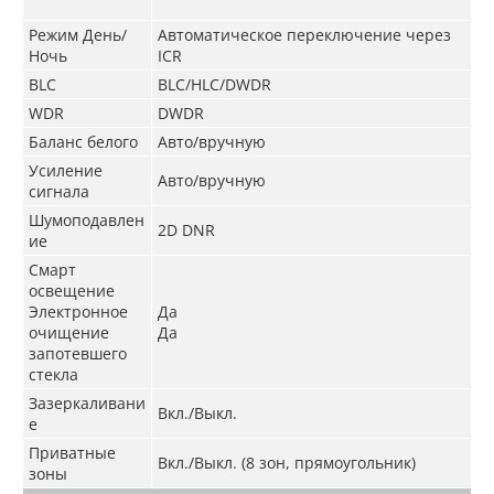
Режим День/
Автоматическое переключение через
Ночь
ICR
BLC
BLC/HLC/DWDR
WDR
DWDR
Баланс белого
Авто/вручную
Усиление
Авто/вручную
сигнала
Шумоподавлен
2D DNR
ие
Смарт
освещение
Электронное
Да
очищение
Да
запотевшего
стекла
Зазеркаливани
Вкл./Выкл.
е
Приватные
Вкл./Выкл. (8 зон, прямоугольник)
зоны