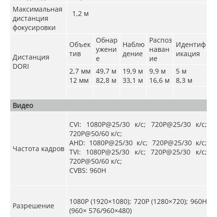
Максимальная
1,2 м
дистанция
фокусировки
Обнар
Распоз
Объек
Наблю
Идентиф
ужени
наван
тив
дение
икация
Дистанция
е
ие
DORI
2,7 мм
49,7 м
19,9 м
9,9 м
5 м
12 мм
82,8 м
33,1 м
16,6 м
8,3 м
Видео
CVI: 1080P@25/30 к/с; 720P@25/30 к/с;
720P@50/60 к/с;
AHD: 1080P@25/30 к/с; 720P@25/30 к/с;
Частота кадров
TVI: 1080P@25/30 к/с; 720P@25/30 к/с;
720P@50/60 к/с;
CVBS: 960H
1080P (1920×1080); 720P (1280×720); 960H
Разрешение
(960× 576/960×480)