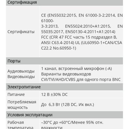
Сертификация
CE (EN55032:2015, EN 61000-3-2:2014, EN
61000-
3-3:2013, EN55024:2010+A1:2015, EN
Сертификаты
55035:2017, EN50130-4:2011+A1:2014)
FCC (CFR 47 FCC часть 15 подраздел B,
ANSI C63.4-2014) UL (UL60950-1+CAN/CSA
C22.2 No.60950-1)
Порты
1 канал, встроенный микрофон (-A)
Аудиовыходы
Варианты видеовыходов
Видеовыходы
CVI/TVI/AHD/CVBS для одного порта BNC
Электропитание
Питание
12 В ±30% DC
Потребляемая
До 6,3 Вт (12В DC, Ик вкл.)
мощность
Условия эксплуатации
Рабочая
–30°C до +60°C/Менее 95% отн.
температура
влажности