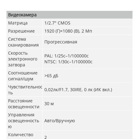
Видеокамера
Матрица
1/2.7" CMOS
Разрешение
1920 (Г)×1080 (В), 2 Мп
Система
Прогрессивная
сканирования
Скорость
PAL: 1/25с–1/100000с
электронного
NTSC: 1/30с–1/100000с
затвора
Соотношение
>65 дБ
сигнал/шум
Чувствительнос
0,02лк/F1.7, 30IRE, 0 лк (ИК вкл.)
ть
Расстояние
30 м
освещенности
Управления
освещенность
Авто/Вручную
ю
Количество
2