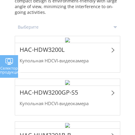
compact design is environment-friendly with large
angle of view, minimizing the interference to on-
going activities.
HAC-HDW3200L
Купольная HDCVI-видеокамера
Селектор
продукции
HAC-HDW3200GP-S5
Купольная HDCVI-видеокамера