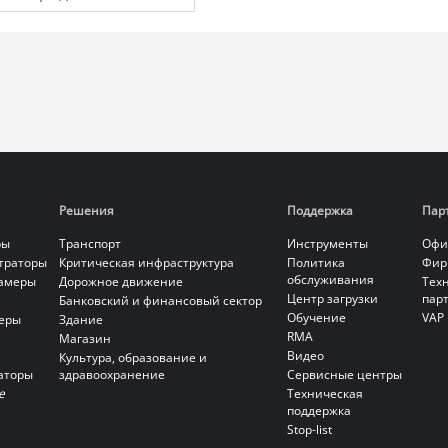
ифровой
идеорегистратор
080P 2U
Решения
Поддержка
Пар
ры
Транспорт
Инструменты
Офи
страторы
Критическая инфраструктура
Политика
Фир
обслуживания
камеры
Дорожное движение
Тех
Центр загрузки
пар
Банковский и финансовый сектор
Обучение
VAP
еры
Здание
RMA
Магазин
Видео
Культура, образование и
аторы
здравоохранение
Сервисные центры
е
Техническая
поддержка
Stop-list