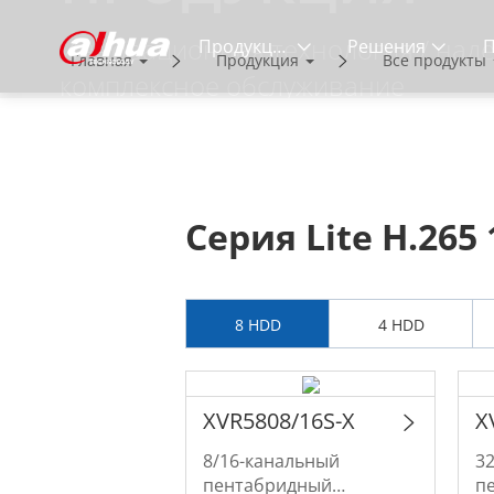
Инновационная технология / наде
Продукция
Решения
Главная
Продукция
Все продукты
комплексное обслуживание
Серия Lite H.265
8 HDD
4 HDD
XVR5808/16S-X
X
8/16-канальный
3
пентабридный
п