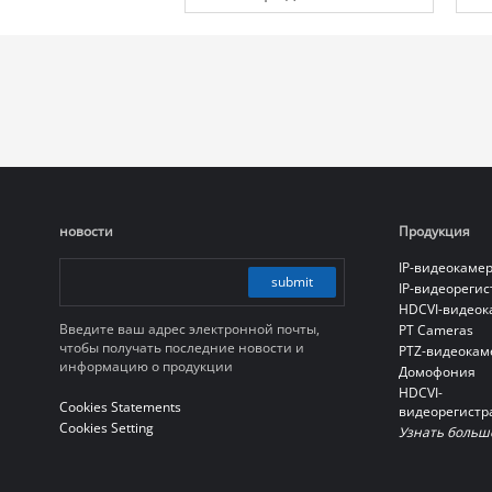
цифровой
ц
видеорегистратор
в
1080P 2U
1
новости
Продукция
IP-видеокаме
submit
IP-видеореги
HDCVI-видео
Введите ваш адрес электронной почты,
PT Cameras
чтобы получать последние новости и
PTZ-видеокам
информацию о продукции
Домофония
HDCVI-
Cookies Statements
видеорегистр
Cookies Setting
Узнать больш