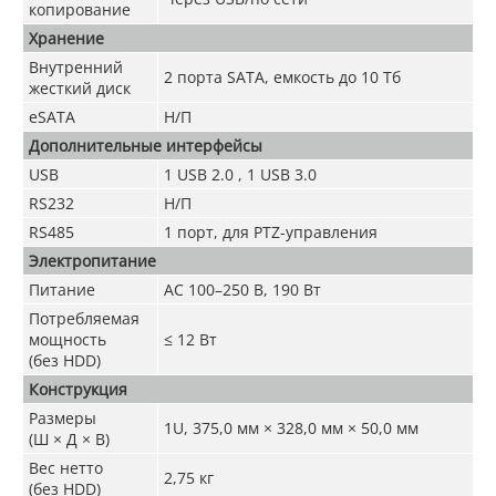
копирование
Хранение
Внутренний
2 порта SATA, емкость до 10 Тб
жесткий диск
eSATA
Н/П
Дополнительные интерфейсы
USB
1 USB 2.0 , 1 USB 3.0
RS232
Н/П
RS485
1 порт, для PTZ-управления
Электропитание
Питание
AC 100–250 В, 190 Вт
Потребляемая
мощность
≤ 12 Вт
(без HDD)
Конструкция
Размеры
1U, 375,0 мм × 328,0 мм × 50,0 мм
(Ш × Д × В)
Вес нетто
2,75 кг
(без HDD)