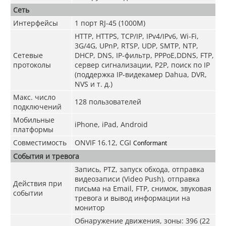
Сеть
Интерфейсы
1 порт RJ-45 (1000M)
HTTP, HTTPS, TCP/IP, IPv4/IPv6, Wi-Fi,
3G/4G
,
UPnP, RTSP, UDP, SMTP, NTP,
Сетевые
DHCP, DNS, IP-фильтр, PPPoE,DDNS, FTP,
протоколы
сервер сигнализации, P2P, поиск по IP
(поддержка IP-видекамер Dahua, DVR,
NVS и т. д.)
Макс. число
128 пользователей
подключений
Мобильные
iPhone, iPad, Android
платформы
Совместимость
ONVIF 16.12, CGI
Conformant
События и тревога
Запись, PTZ, запуск обхода, отправка
видеозаписи (Video Push), отправка
Действия при
письма на Email, FTP, снимок, звуковая
событии
тревога и вывод информации на
монитор
Обнаружение движения, зоны: 396 (22