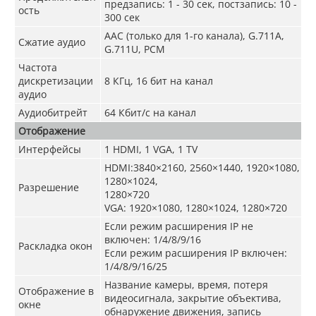
предзапись: 1 - 30 сек, постзапись: 10 -
ость
300 сек
AAC (только для 1-го канала), G.711A,
Сжатие аудио
G.711U, PCM
Частота
дискретизации
8 КГц, 16 бит на канал
аудио
Аудиобитрейт
64 Кбит/с на канал
Отображение
Интерфейсы
1 HDMI, 1 VGA, 1 TV
HDMI:3840×2160, 2560×1440, 1920×1080,
1280×1024,
Разрешение
1280×720
VGA: 1920×1080, 1280×1024, 1280×720
Если режим расширения IP не
включен
:
1/4/8/9/16
Раскладка окон
Если режим расширения IP включен
:
1/4/8/9/16/25
Название камеры, время, потеря
Отображение в
видеосигнала, закрытие объектива,
окне
обнаружение движения, запись