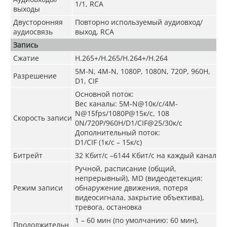
1/1, RCA
выходы
Двусторонняя
Повторно используемый аудиовход/
аудиосвязь
выход, RCA
Запись
Сжатие
H.265+/H.265/H.264+/H.264
5M-N, 4M-N, 1080P, 1080N, 720P, 960H,
Разрешение
D1, CIF
Основной поток:
Вес каналы: 5M-N@10к/с/4M-
N@15fps/1080P@15к/с, 108
Скорость записи
0N/720P/960H/D1/CIF@25/30к/с
Дополнительный поток:
D1/CIF (1к/с – 15к/с)
Битрейт
32 Кбит/с –6144 Кбит/с на каждый канал
Ручной, расписание (общий,
непрерывный), MD (видеодетекция:
Режим записи
обнаружение движения, потеря
видеосигнала, закрытие объектива),
тревога, остановка
1 – 60 мин (по умолчанию: 60 мин),
Продолжительн