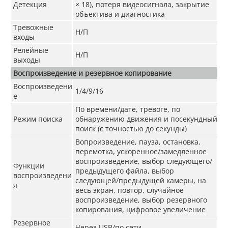
Детекция
× 18), потеря видеосигнала, закрытие
объектива и диагностика
Тревожные
Н/П
входы
Релейные
Н/П
выходы
Воспроизведение и резервное копирование
Воспроизведени
1/4/9/16
е
По времени/дате, тревоге, по
Режим поиска
обнаружению движения и посекундный
поиск (с точностью до секунды)
Вопроизведение, пауза, остановка,
перемотка, ускоренное/замедленное
воспроизведение, выбор следующего/
Функции
предыдущего файла, выбор
воспроизведени
следующей/предыдущей камеры, на
я
весь экран, повтор, случайное
воспроизведение, выбор резервного
копирования, цифровое увеличение
Резервное
Через USB/по сети