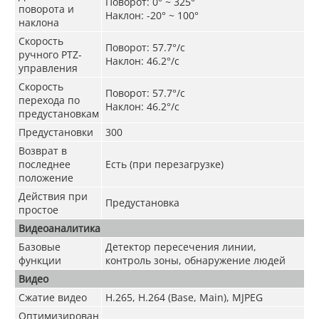
Поворот: 0° ~ 325°
поворота и
Наклон: -20° ~ 100°
наклона
Скорость
Поворот: 57.7°/c
ручного PTZ-
Наклон: 46.2°/c
управления
Скорость
Поворот: 57.7°/c
перехода по
Наклон: 46.2°/c
предустановкам
Предустановки
300
Возврат в
последнее
Есть (при перезагрузке)
положение
Действия при
Предустановка
простое
Видеоаналитика
Базовые
Детектор пересечения линии,
функции
контроль зоны, обнаружение людей
Видео
Сжатие видео
H.265, H.264 (Base, Main), MJPEG
Оптимизирован