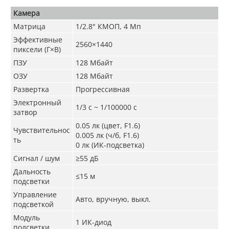
Камера
Матрица
1/2.8" КМОП, 4 Мп
Эффективные
2560×1440
пиксели (Г×В)
ПЗУ
128 Мбайт
ОЗУ
128 Мбайт
Развертка
Прогрессивная
Электронный
1/3 с ~ 1/100000 с
затвор
0.05 лк (цвет, F1.6)
Чувствительнос
0.005 лк (ч/б, F1.6)
ть
0 лк (ИК-подсветка)
Сигнал / шум
≥55 дБ
Дальность
≤15 м
подсветки
Управление
Авто, вручную, выкл.
подсветкой
Модуль
1 ИК-диод
подсветки