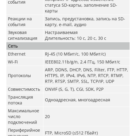
события
статуса SD-карты, заполнение SD-
карты
Реакции на
Запись, предустановка, запись на SD-
события
карту, e-mail, аудио
Звуковая
Настраиваемая
сигнализация
Длительность: 10 с, 20 с, 30 с
Сеть
Ethernet
RJ-45 (10 Мбит/с, 100 Мбит/с)
Wi-Fi
IEEE802.11b/g/n, 2.4 ГГц, 150 Мбит/с
ARP, DDNS, DHCP, DNS, Filter, FTP, HTTP,
Протоколы
HTTPS, IP, IPv4, IPv6, NTP, RTCP, RTMP,
RTP, RTSP, SMTP, SSL, TCP/IP, UDP
Совместимость
ONVIF (S, G, T), CGI, SDK, P2P
Трансляция
Одноадресная, многоадресная
потока
Максимальное
число
20
подключений
Периферийное
FTP, MicroSD (≤512 Гбайт)
хранение