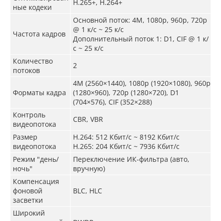
H.265+, H.264+
ные кодеки
Основной поток: 4M, 1080p, 960p, 720p
@ 1 к/с ~ 25 к/с
Частота кадров
Дополнительный поток 1: D1, CIF @ 1 к/
с ~ 25 к/с
Количество
2
потоков
4M (2560×1440), 1080p (1920×1080), 960p
Форматы кадра
(1280×960), 720p (1280×720), D1
(704×576), CIF (352×288)
Контроль
CBR, VBR
видеопотока
Размер
H.264: 512 Кбит/с ~ 8192 Кбит/с
видеопотока
H.265: 204 Кбит/с ~ 7936 Кбит/с
Режим "день/
Переключение ИК-фильтра (авто,
ночь"
вручную)
Компенсация
фоновой
BLC, HLC
засветки
Широкий