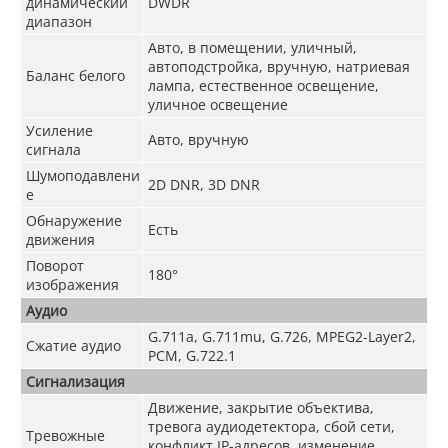
динамический
DWDR
диапазон
Авто, в помещении, уличный,
автоподстройка, вручную, натриевая
Баланс белого
лампа, естественное освещение,
уличное освещение
Усиление
Авто, вручную
сигнала
Шумоподавлени
2D DNR, 3D DNR
е
Обнаружение
Есть
движения
Поворот
180°
изображения
Аудио
G.711a, G.711mu, G.726, MPEG2-Layer2,
Сжатие аудио
PCM, G.722.1
Сигнализация
Движение, закрытие объектива,
тревога аудиодетектора, сбой сети,
Тревожные
конфликт IP-адресов, изменение