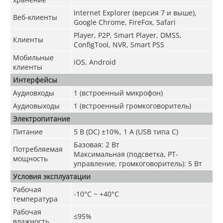
Internet Explorer (версия 7 и выше),
Веб-клиенты
Google Chrome, FireFox, Safari
Player, P2P, Smart Player, DMSS,
Клиенты
ConfigTool, NVR, Smart PSS
Мобильные
iOS, Android
клиенты
Интерфейсы
Аудиовходы
1 (встроенный микрофон)
Аудиовыходы
1 (встроенный громкоговоритель)
Электропитание
Питание
5 В (DC) ±10%, 1 А (USB типа С)
Базовая: 2 Вт
Потребляемая
Максимальная (подсветка, PT-
мощность
управление, громкоговоритель): 5 Вт
Условия эксплуатации
Рабочая
-10°C ~ +40°C
температура
Рабочая
≤95%
влажность