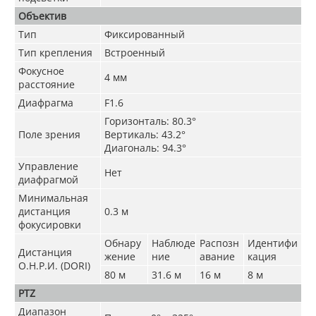
Объектив
Тип
Фиксированный
Тип крепления
Встроенный
Фокусное
4 мм
расстояние
Диафрагма
F1.6
Горизонталь: 80.3°
Поле зрения
Вертикаль: 43.2°
Диагональ: 94.3°
Управление
Нет
диафрагмой
Минимальная
дистанция
0.3 м
фокусировки
Обнару
Наблюде
Распозн
Идентифи
Дистанция
жение
ние
авание
кация
О.Н.Р.И. (DORI)
80 м
31.6 м
16 м
8 м
PTZ
Диапазон