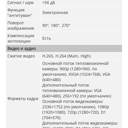
Сигнал / шум
>56 дБ
Функция
Электронная
"антитуман"
Поворот
90°, 180°, 270°
изображения
Компенсация
Есть
экспозиции
Видео и аудио
Сжатие видео
H.265, H.264 (Main, High)
Основной поток тепловизионной
камеры: 960p (1280×960, по
умолчанию), XVGA (1024×768), VGA
(640×480)
Дополнительный поток
тепловизионной камеры: VGA
(640×480), 256×192 (по умолчанию)
Форматы кадра
Основной поток видеокамеры:
2336×1752 (по умолчанию), 1080p
(1920×1080), 720p (1280×720), D1
(704×576)
Дополнительный поток видеокамеры: