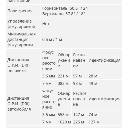
расстояние
Горизонталь: 50.6° / 24°
Поле зрения
Вертикаль: 37.8° / 18°
Управление
Нет
фокусировкой
Минимальная
дистанция
0.5 м / 1 м
фокусировки
Фокус
Обнар
Распоз
ное
Дистанция
ужени
наван
Идентификация
рассто
О.Р.И. (DRI)
е
ие
яние
человека
3.5 мм
221 м
57 м
28 м
7 мм
382 м
98 м
49 м
Фокус
Обнар
Распоз
ное
Дистанция
ужени
наван
Идентификация
рассто
О.Р.И. (DRI)
е
ие
яние
автомобиля
3.5 мм
558 м
147 м
74 м
7 мм
1020 м
225 м
127 м