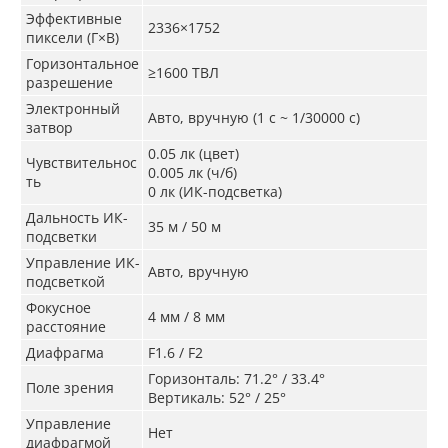
Эффективные
2336×1752
пиксели (Г×В)
Горизонтальное
≥1600 ТВЛ
разрешение
Электронный
Авто, вручную (1 с ~ 1/30000 с)
затвор
0.05 лк (цвет)
Чувствительнос
0.005 лк (ч/б)
ть
0 лк (ИК-подсветка)
Дальность ИК-
35 м / 50 м
подсветки
Управление ИК-
Авто, вручную
подсветкой
Фокусное
4 мм / 8 мм
расстояние
Диафрагма
F1.6 / F2
Горизонталь: 71.2° / 33.4°
Поле зрения
Вертикаль: 52° / 25°
Управление
Нет
диафрагмой