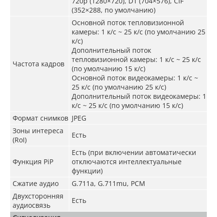
720p (1280×720), D1 (704×576), CIF
(352×288, по умолчанию)
Основной поток тепловизионной
камеры: 1 к/с ~ 25 к/с (по умолчанию 25
к/с)
Дополнительный поток
тепловизионной камеры: 1 к/с ~ 25 к/с
Частота кадров
(по умолчанию 15 к/с)
Основной поток видеокамеры: 1 к/с ~
25 к/с (по умолчанию 25 к/с)
Дополнительный поток видеокамеры: 1
к/с ~ 25 к/с (по умолчанию 15 к/с)
Формат снимков
JPEG
Зоны интереса
Есть
(RoI)
Есть (при включении автоматически
Функция PiP
отключаются интеллектуальные
функции)
Сжатие аудио
G.711a, G.711mu, PCM
Двухсторонняя
Есть
аудиосвязь