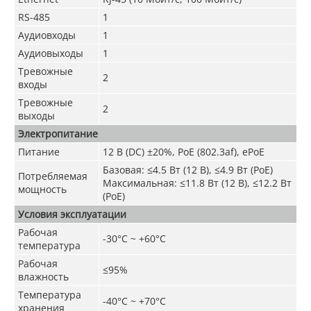
RS-485
1
Аудиовходы
1
Аудиовыходы
1
Тревожные
2
входы
Тревожные
2
выходы
Электропитание
Питание
12 В (DC) ±20%, PoE (802.3af), ePoE
Базовая: ≤4.5 Вт (12 В), ≤4.9 Вт (PoE)
Потребляемая
Максимальная: ≤11.8 Вт (12 В), ≤12.2 Вт
мощность
(PoE)
Условия эксплуатации
Рабочая
-30°C ~ +60°C
температура
Рабочая
≤95%
влажность
Температура
-40°C ~ +70°C
хранения