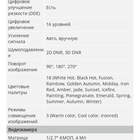
Цифровое
улучшение
Есть
резкости (DDE)
Цифровое
16 уровней
увеличение
Усиление
Авто, вручную
сигнала
Шумоподавлени
2D DNR, 3D DNR
е
Поворот
90°, 180°, 270°
изображения
18 (White Hot, Black Hot, Fusion,
Rainbow, Golden Autumn, Midday, Iron
Цветовые
Red, Amber, Jade, Sunset, Icefire,
палитры
Painting, Pomegranate, Emerald, Spring,
Summer, Autumn, Winter)
Режимы
совмещения
3 (Warm color, Сool color, Ironred)
изображений
Видеокамера
Матрица
1/2.7" КМОП, 4 Мп