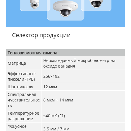
Селектор продукции
Тепловизионная камера
Неохлаждаемый микроболометр на
Матрица
оксиде ванадия
Эффективные
256×192
пиксели (Г×В)
Шаг пикселя
12 мкм
Спектральная
чувствительнос
8 мкм ~ 14 мкм
ть
Температурное
≤40 мК (F1)
разрешение
Фокусное
3.5 мм / 7 мм