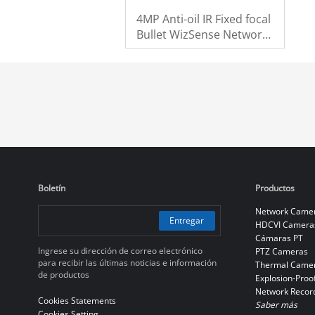
4MP Anti-oil IR Fixed focal
Bullet WizSense Network
Camera
Boletín
Productos
Network Came
Entregar
HDCVI Camera
Cámaras PT
Ingrese su dirección de correo electrónico
PTZ Cameras
para recibir las últimas noticias e información
Thermal Came
de productos
Explosion-Proo
Network Recor
Cookies Statements
Saber más
Cookies Setting