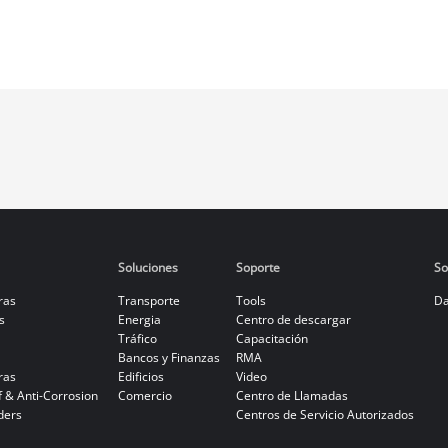
Soluciones
Soporte
So
ras
Transporte
Tools
Da
s
Energia
Centro de descargar
Tráfico
Capacitación
Bancos y Finanzas
RMA
ras
Edificios
Video
f & Anti-Corrosion
Comercio
Centro de Llamadas
ders
Centros de Servicio Autorizados