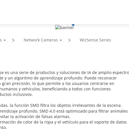
Soporte
Socio
Noticia & Eventos
s
Network Cameras
WizSense Series
 es una serie de productos y soluciones de IA de amplio espectr
te y un algoritmo de aprendizaje profundo. Puede reconocer
gran precisión, lo que permite a los usuarios centrarse en
 humanos y vehículos, beneficiando a todos con funciones
ductos inclusivos.
as, la función SMD filtra los objetos irrelevantes de la escena.
endizaje profundo, SMD 4.0 está optimizado para filtrar animales
itar la activación de falsas alarmas.
mación de color de la ropa y el vehículo para el soporte de datos
nto.