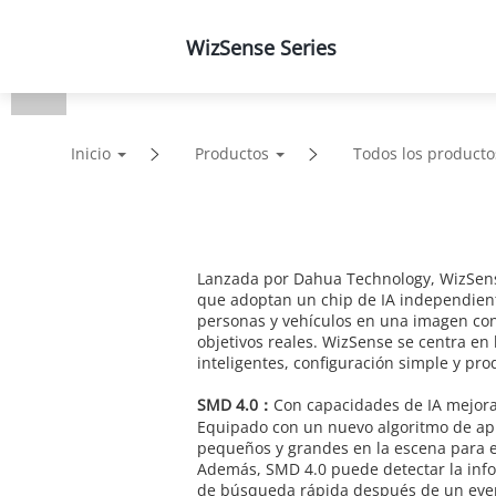
WizSense Series
Productos
Soluciones
Inicio
Productos
Todos los producto
Lanzada por Dahua Technology, WizSense
que adoptan un chip de IA independien
personas y vehículos en una imagen con 
objetivos reales. WizSense se centra en
inteligentes, configuración simple y pro
SMD 4.0：
Con capacidades de IA mejorad
Equipado con un nuevo algoritmo de apr
pequeños y grandes en la escena para ev
Además, SMD 4.0 puede detectar la infor
de búsqueda rápida después de un eve