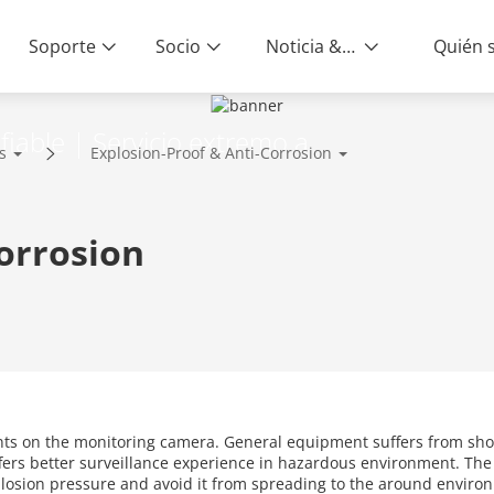
Soporte
Socio
Noticia & Eventos
iable | Servicio extremo a
s
Explosion-Proof & Anti-Corrosion
orrosion
on the monitoring camera. General equipment suffers from short l
fers better surveillance experience in hazardous environment. Th
losion pressure and avoid it from spreading to the around environm