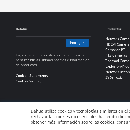
Boletín
Productos
Network Came
Entregar
HDCVI Camera
Cámaras PT
Ingrese su dirección de correo electrónico
PTZ Cameras
para recibir las últimas noticias e información
Thermal Came
de productos
Explosion-Proo
Network Recor
Cookies Statements
Saber más
Cookies Setting
© 2010-2026 Dahua Technology Co., Ltd
Dahua utiliza cookies y tecnologías similares en el
rechazar las cookies no esenciales haciendo clic 
浙ICP备07004180号-3
浙公网安备 33010802004137号
obtener más información sobre las cookies, consult