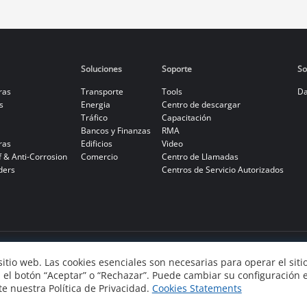
Soluciones
Soporte
So
ras
Transporte
Tools
Da
s
Energia
Centro de descargar
Tráfico
Capacitación
Bancos y Finanzas
RMA
ras
Edificios
Video
f & Anti-Corrosion
Comercio
Centro de Llamadas
ders
Centros de Servicio Autorizados
 sitio web. Las cookies esenciales son necesarias para operar el sit
en el botón “Aceptar” o “Rechazar”. Puede cambiar su configuración
e nuestra Política de Privacidad.
Cookies Statements