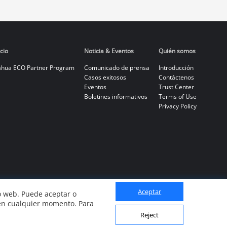
cio
Noticia & Eventos
Quién somos
hua ECO Partner Program
Comunicado de prensa
Introducción
Casos exitosos
Contáctenos
Eventos
Trust Center
Boletines informativos
Terms of Use
Privacy Policy
Aceptar
io web. Puede aceptar o
 en cualquier momento. Para
Reject