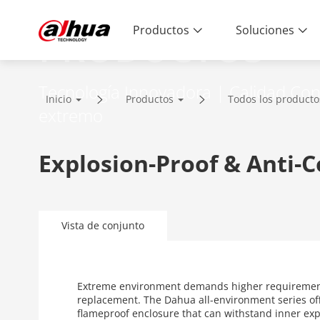
Productos
Soluciones
PRODUCTOS
Tecnología Innovadora | Calidad Conf
Inicio
Productos
Todos los producto
extremo
Explosion-Proof & Anti-C
Vista de conjunto
Extreme environment demands higher requirements 
replacement. The Dahua all-environment series of
flameproof enclosure that can withstand inner exp