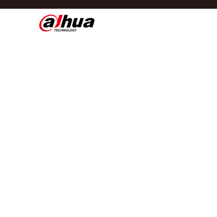
Di
Regio/taal
Global
Asia
Europe
Africa
Oceania
Latin America