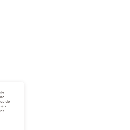
 de
 de
 op de
 elk
ons