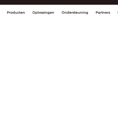
splay & Control
Transmissie
Brandmel
Producten
Oplossingen
Ondersteuning
Partners