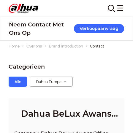
Neem Contact Met
Verkoopaanvraag
Ons Op
Home
Over ons
Brand Introduction
Contact
Categorieën
Alle
Dahua Europa
Dahua BeLux Awans
Office