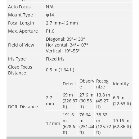
Auto Focus
N/A
Mount Type
φ14
Focal Length
2.7 mm–12 mm
Max. Aperture
F1.6
Diagonal: 39°–130°
Field of View
Horizontal: 34°–107°
Vertical: 19°–55°
Iris Type
Fixed iris
Close Focus
0.5 m (1.64 ft)
Distance
Observ
Recog
Detect
Identify
e
nize
69 m
27.6 m
13.8 m
2.7
6.9 m
(226.37
(90.55
(45.27
mm
(22.63 ft)
DORI Distance
ft)
ft)
ft)
191.6
76.64
38.32
m
m
m
19.16 m
12 mm
(628.6
(251.44
(125.72
(62.86 ft)
ft)
ft)
ft)