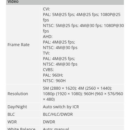
Video
CVI:
PAL: 5M@25 fps; 4M@25 fps; 1080P@25
fps
NTSC: 5M@25 fps; 4M@30 fps; 1080P@30
fps
AHD:
PAL: 4M@25 fps;
Frame Rate
NTSC: 4M@30 fps
TVI:
PAL: 4M@25 fps;
NTSC: 4M@30 fps
CVBS:
PAL: 960H;
NTSC: 960H
5M (2880 × 1620); 4M (2560 × 1440);
Resolution
1080p (1920 × 1080); 960H (960 × 576/960
× 480)
Day/Night
Auto switch by ICR
BLC
BLC/HLC/DWDR
WDR
DWDR
White Balance
Auto; manual