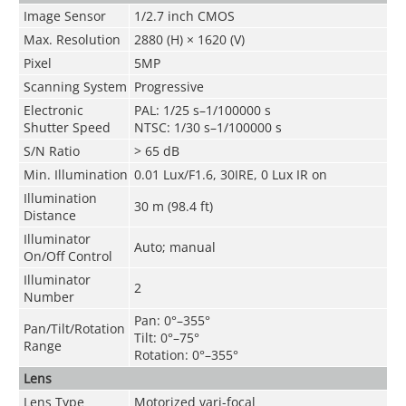
Image Sensor
1/2.7 inch CMOS
Max. Resolution
2880 (H) × 1620 (V)
Pixel
5MP
Scanning System
Progressive
Electronic
PAL: 1/25 s–1/100000 s
Shutter Speed
NTSC: 1/30 s–1/100000 s
S/N Ratio
> 65 dB
Min. Illumination
0.01 Lux/F1.6, 30IRE, 0 Lux IR on
Illumination
30 m (98.4 ft)
Distance
Illuminator
Auto; manual
On/Off Control
Illuminator
2
Number
Pan: 0°–355°
Pan/Tilt/Rotation
Tilt: 0°–75°
Range
Rotation: 0°–355°
Lens
Lens Type
Motorized vari-focal