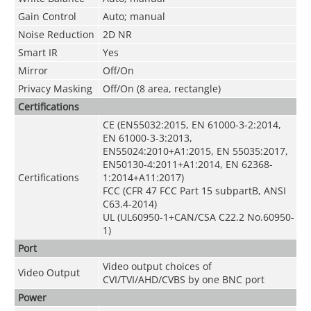
Gain Control
Auto; manual
Noise Reduction
2D NR
Smart IR
Yes
Mirror
Off/On
Privacy Masking
Off/On (8 area, rectangle)
Certifications
CE (EN55032:2015, EN 61000-3-2:2014,
EN 61000-3-3:2013,
EN55024:2010+A1:2015, EN 55035:2017,
EN50130-4:2011+A1:2014, EN 62368-
Certifications
1:2014+A11:2017)
FCC (CFR 47 FCC Part 15 subpartB, ANSI
C63.4-2014)
UL (UL60950-1+CAN/CSA C22.2 No.60950-
1)
Port
Video output choices of
Video Output
CVI/TVI/AHD/CVBS by one BNC port
Power