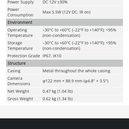
Power Supply
DC 12V ±30%
Power
Max 5.5W (12V DC, IR on)
Consumption
Environment
Operating
–30°C to +60°C (–22°F to +140°F); <95%
Temperature
(non-condensation)
Storage
–30°C to +60°C (–22°F to +140°F); <95%
Temperature
(non-condensation)
Protection Grade
IP67, IK10
Structure
Casing
Metal throughout the whole casing
Camera
φ122 mm × 88.9 mm (φ4.8" × 3.5")
Dimensions
Net Weight
0.47 kg (1.04 lb)
Gross Weight
0.62 kg (1.34 lb)